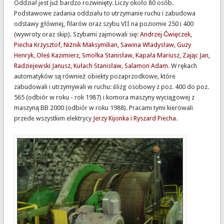
Oddział jest już bardzo rozwinięty. Liczy około 80 osób.
Podstawowe zadania oddziału to utrzymanie ruchu i zabudowa
odstawy głównej, filarów oraz szybu VII na poziomie 250 i 400
(wywroty oraz skip). Szybami zajmowali się:
Andrzej Ćwięczek,
Piecha Krzysztof, Niżnik Maksymilian, Sawina Władysław, Guzy
Henryk, Oleś Kazimierz, Smołka Stanisław, Kapała Mariusz, Zając Jan,
Radziejewski Janusz, Kułach Stanisław, Salamon Adam
. W rękach
automatyków są również obiekty pozaprzodkowe, które
zabudowali i utrzymywali w ruchu: ślizg osobowy z poz. 400 do poz.
565 (odbiór w roku - rok 1987) i komora maszyny wyciągowej z
maszyną BB 2000 (odbiór w roku 1988). Pracami tymi kierowali
przede wszystkim elektrycy
Jerzy Kijonka i Ryszard Piecha
.