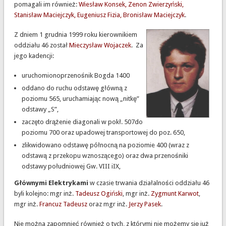
pomagali im również:
Wiesław Konsek, Zenon Zwierzyński,
Stanisław Maciejczyk, Eugeniusz Fizia, Bronisław Maciejczyk
.
Z dniem 1 grudnia 1999 roku kierownikiem
oddziału 46 został
Mieczysław Wojaczek
.
Za
jego kadencji:
uruchomionoprzenośnik Bogda 1400
oddano do ruchu odstawę główną z
poziomu 565, uruchamiając nową „nitkę”
odstawy „S”,
zaczęto drążenie diagonali w pokł. 507do
poziomu 700 oraz upadowej transportowej do poz. 650,
zlikwidowano odstawę północną na poziomie 400 (wraz z
odstawą z przekopu wznoszącego) oraz dwa przenośniki
odstawy południowej Gw. VIII iIX,
Głównymi Elektrykami
w czasie trwania działalności oddziału 46
byli kolejno: mgr inż.
Tadeusz Ogiński
, mgr inż.
Zygmunt Karwot
,
mgr inż.
Francuz Tadeusz
oraz mgr inż.
Jerzy Pasek
.
Nie można zapomnieć również o tych, z którymi nie możemy się już