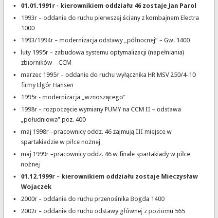
01.01.1991r - kierownikiem oddziału 46 zostaje Jan Parol
1993r – oddanie do ruchu pierwszej ściany z kombajnem Electra
1000
1993/1994r – modernizacja odstawy „północnej” – Gw. 1400
luty 1995r – zabudowa systemu optymalizacji (napełniania)
zbiorników – CCM
marzec 1995r – oddanie do ruchu wyłącznika HR MSV 250/4-10
firmy Elgór Hansen
1995r - modernizacja „wznoszącego”
1998r – rozpoczęcie wymiany PUMY na CCM II – odstawa
„południowa” poz. 400
maj 1998r –pracownicy oddz. 46 zajmują III miejsce w
spartakiadzie w piłce nożnej
maj 1999r –pracownicy oddz. 46 w finale spartakiady w piłce
nożnej
01.12.1999r – kierownikiem oddziału zostaje Mieczysław
Wojaczek
2000r – oddanie do ruchu przenośnika Bogda 1400
2002r – oddanie do ruchu odstawy głównej z poziomu 565