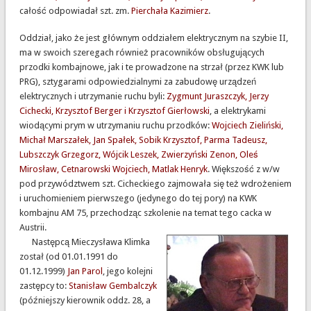
całość odpowiadał szt. zm.
Pierchała Kazimierz
.
Oddział, jako że jest głównym oddziałem elektrycznym na szybie II,
ma w swoich szeregach również pracowników obsługujących
przodki kombajnowe, jak i te prowadzone na strzał (przez KWK lub
PRG), sztygarami odpowiedzialnymi za zabudowę urządzeń
elektrycznych i utrzymanie ruchu byli:
Zygmunt Juraszczyk, Jerzy
Cichecki, Krzysztof Berger i Krzysztof Gierłowski
, a elektrykami
wiodącymi prym w utrzymaniu ruchu przodków:
Wojciech Zieliński,
Michał Marszałek, Jan Spałek, Sobik Krzysztof, Parma Tadeusz,
Lubszczyk Grzegorz, Wójcik Leszek, Zwierzyński Zenon, Oleś
Mirosław, Cetnarowski Wojciech, Matlak Henryk
. Większość z w/w
pod przywództwem szt. Cicheckiego zajmowała się też wdrożeniem
i uruchomieniem pierwszego (jedynego do tej pory) na KWK
kombajnu AM 75, przechodząc szkolenie na temat tego cacka w
Austrii.
Następcą Mieczysława Klimka
został (od 01.01.1991 do
01.12.1999)
Jan Parol
, jego kolejni
zastępcy to:
Stanisław Gembalczyk
(późniejszy kierownik oddz. 28, a