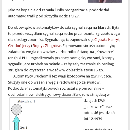
Jako że kopalnie od zarania lubiły reorganizacje, pododdział
automatyki trafił pod skrzydła oddziału 27.
Do obowiązków automatyków doszła sygnalizacja na filarach. Była
to przede wszystkim sygnalizacja ruchu przenośnika zgrzebłowego
dla obsługi zbiornika. Sygnalizacją tą zajmowali się:
Cięciała Henryk
,
Grodoń Jerzy
i
Bojdys Zbigniew
. Zajmowano się też: automatyką
załadunku węgla do wozów ze zbiornika, ścianą na „Kruszarce”
(czujniki PU – sygnalizowały przerwę pomiędzy wozami, izotopy
sygnalizujące urobek na taśmie – załączały zraszanie zbiornika);
strugiem do czyszczenia wozów w objeździe szybu II-go.
Automatycy uruchomili też wagi izotopowe na tzw. Płuczce.
Służyły one do ważenia węgla ładowanego ze zwałów.
Pododdział automatyki powoli rozrastał się personalnie –
dochodzili nowi elektrycy, nowy dozór.
Bardzo ważną datą w
dziejach KWK
„Jankowice” oraz
oddz. 46 jest dzień
04.12.1979