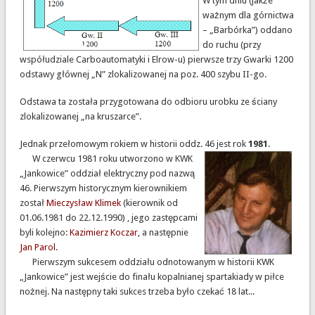
W tym dniu (jakże
ważnym dla górnictwa
– „Barbórka”) oddano
do ruchu (przy
współudziale Carboautomatyki i Elrow-u) pierwsze trzy Gwarki 1200
odstawy głównej „N” zlokalizowanej na poz. 400 szybu II-go.
Odstawa ta została przygotowana do odbioru urobku ze ściany
zlokalizowanej „na kruszarce”.
Jednak przełomowym rokiem w historii oddz. 46 jest rok
1981
.
W czerwcu 1981 roku utworzono w KWK
„Jankowice” oddział elektryczny pod nazwą
46. Pierwszym historycznym kierownikiem
został
Mieczysław Klimek
(kierownik od
01.06.1981 do 22.12.1990) , jego zastępcami
byli kolejno:
Kazimierz Koczar
, a następnie
Jan Parol
.
Pierwszym sukcesem oddziału odnotowanym w historii KWK
„Jankowice” jest wejście do finału kopalnianej spartakiady w piłce
nożnej. Na następny taki sukces trzeba było czekać 18 lat...