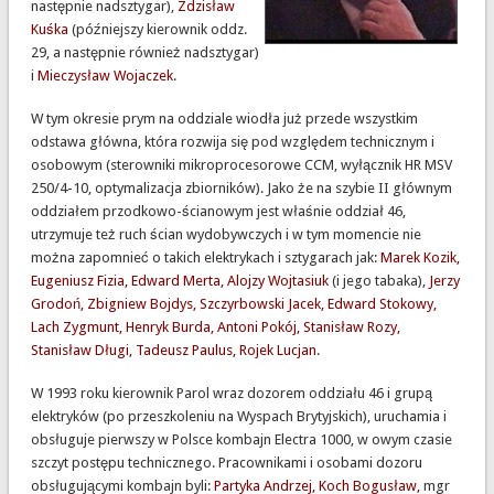
następnie nadsztygar),
Zdzisław
Kuśka
(późniejszy kierownik oddz.
29, a następnie również nadsztygar)
i
Mieczysław Wojaczek
.
W tym okresie prym na oddziale wiodła już przede wszystkim
odstawa główna, która rozwija się pod względem technicznym i
osobowym (sterowniki mikroprocesorowe CCM, wyłącznik HR MSV
250/4-10, optymalizacja zbiorników). Jako że na szybie II głównym
oddziałem przodkowo-ścianowym jest właśnie oddział 46,
utrzymuje też ruch ścian wydobywczych i w tym momencie nie
można zapomnieć o takich elektrykach i sztygarach jak:
Marek Kozik,
Eugeniusz Fizia, Edward Merta, Alojzy Wojtasiuk
(i jego tabaka),
Jerzy
Grodoń, Zbigniew Bojdys, Szczyrbowski Jacek, Edward Stokowy,
Lach Zygmunt, Henryk Burda, Antoni Pokój, Stanisław Rozy,
Stanisław Długi, Tadeusz Paulus, Rojek Lucjan
.
W 1993 roku kierownik Parol wraz dozorem oddziału 46 i grupą
elektryków (po przeszkoleniu na Wyspach Brytyjskich), uruchamia i
obsługuje pierwszy w Polsce kombajn Electra 1000, w owym czasie
szczyt postępu technicznego. Pracownikami i osobami dozoru
obsługującymi kombajn byli:
Partyka Andrzej, Koch Bogusław,
mgr