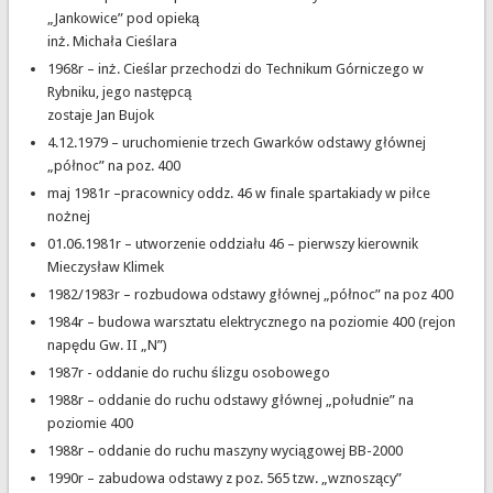
„Jankowice” pod opieką
inż. Michała Cieślara
1968r – inż. Cieślar przechodzi do Technikum Górniczego w
Rybniku, jego następcą
zostaje Jan Bujok
4.12.1979 – uruchomienie trzech Gwarków odstawy głównej
„północ” na poz. 400
maj 1981r –pracownicy oddz. 46 w finale spartakiady w piłce
nożnej
01.06.1981r – utworzenie oddziału 46 – pierwszy kierownik
Mieczysław Klimek
1982/1983r – rozbudowa odstawy głównej „północ” na poz 400
1984r – budowa warsztatu elektrycznego na poziomie 400 (rejon
napędu Gw. II „N”)
1987r - oddanie do ruchu ślizgu osobowego
1988r – oddanie do ruchu odstawy głównej „południe” na
poziomie 400
1988r – oddanie do ruchu maszyny wyciągowej BB-2000
1990r – zabudowa odstawy z poz. 565 tzw. „wznoszący”