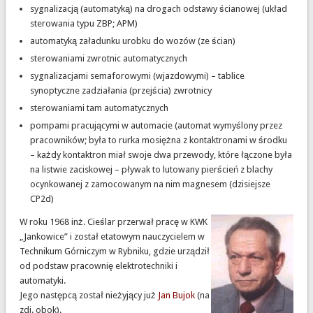
sygnalizacją (automatyką) na drogach odstawy ścianowej (układ
sterowania typu ZBP; APM)
automatyką załadunku urobku do wozów (ze ścian)
sterowaniami zwrotnic automatycznych
sygnalizacjami semaforowymi (wjazdowymi) – tablice
synoptyczne zadziałania (przejścia) zwrotnicy
sterowaniami tam automatycznych
pompami pracującymi w automacie (automat wymyślony przez
pracowników; była to rurka mosiężna z kontaktronami w środku
– każdy kontaktron miał swoje dwa przewody, które łączone była
na listwie zaciskowej – pływak to lutowany pierścień z blachy
ocynkowanej z zamocowanym na nim magnesem (dzisiejsze
CP2d)
W roku 1968 inż. Cieślar przerwał pracę w KWK
„Jankowice” i został etatowym nauczycielem w
Technikum Górniczym w Rybniku, gdzie urządził
od podstaw pracownię elektrotechniki i
automatyki.
Jego następcą został nieżyjący już
Jan Bujok
(na
zdj. obok).