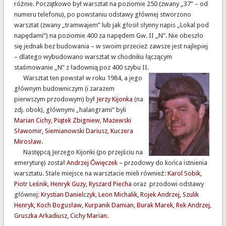
różnie. Początkowo był warsztat na poziomie 250 (zwany „37” – od
numeru telefonu), po powstaniu odstawy głównej stworzono
warsztat (zwany „tramwajem” lub jak głosił słynny napis „Lokal pod
napędami”) na poziomie 400 za napędem Gw. II „N”. Nie obeszło
się jednak bez budowania – w swoim przecież zawsze jest najlepiej
– dlatego wybudowano warsztat w chodniku łączącym
staśmowanie „N” z ładownią poz 400 szybu II.
Warsztat ten powstał w roku 1984, a jego
głównym budowniczym (i zarazem
pierwszym przodowym) był
Jerzy Kijonka
(na
zdj. obok), głównymi „halangrami” byli
Marian Cichy, Piątek Zbigniew, Mazewski
Sławomir, Siemianowski Dariusz, Kuczera
Mirosław
.
Następcą Jerzego Kijonki (po przejściu na
emeryturę) został
Andrzej Ćwięczek
– przodowy do końca istnienia
warsztatu. Stałe miejsce na warsztacie mieli również:
Karol Sobik,
Piotr Leśnik, Henryk Guzy, Ryszard Piecha
oraz przodowi odstawy
głównej:
Krystian Danielczyk, Leon Michalik, Rojek Andrzej, Szulik
Henryk, Koch Bogusław, Kurpanik Damian, Burak Marek, Rek Andrzej,
Gruszka Arkadiusz, Cichy Marian.