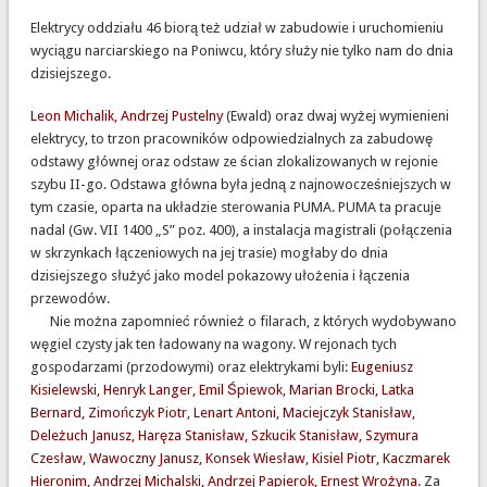
Elektrycy oddziału 46 biorą też udział w zabudowie i uruchomieniu
wyciągu narciarskiego na Poniwcu, który służy nie tylko nam do dnia
dzisiejszego.
Leon Michalik, Andrzej Pustelny
(Ewald) oraz dwaj wyżej wymienieni
elektrycy, to trzon pracowników odpowiedzialnych za zabudowę
odstawy głównej oraz odstaw ze ścian zlokalizowanych w rejonie
szybu II-go. Odstawa główna była jedną z najnowocześniejszych w
tym czasie, oparta na układzie sterowania PUMA. PUMA ta pracuje
nadal (Gw. VII 1400 „S” poz. 400), a instalacja magistrali (połączenia
w skrzynkach łączeniowych na jej trasie) mogłaby do dnia
dzisiejszego służyć jako model pokazowy ułożenia i łączenia
przewodów.
Nie można zapomnieć również o filarach, z których wydobywano
węgiel czysty jak ten ładowany na wagony. W rejonach tych
gospodarzami (przodowymi) oraz elektrykami byli:
Eugeniusz
Kisielewski, Henryk Langer, Emil Śpiewok, Marian Brocki, Latka
Bernard, Zimończyk Piotr, Lenart Antoni, Maciejczyk Stanisław,
Deleżuch Janusz, Haręza Stanisław, Szkucik Stanisław, Szymura
Czesław, Wawoczny Janusz, Konsek Wiesław, Kisiel Piotr, Kaczmarek
Hieronim, Andrzej Michalski, Andrzej Papierok, Ernest Wrożyna
. Za