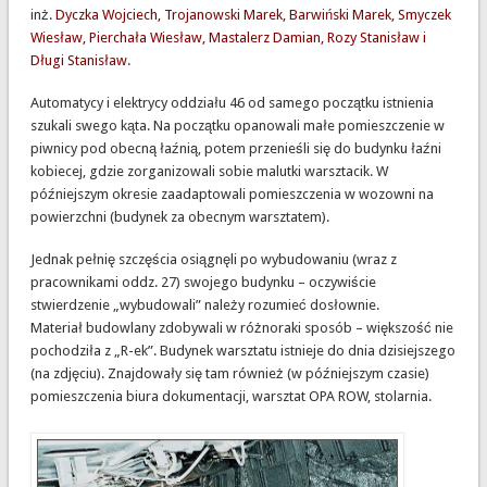
inż.
Dyczka Wojciech, Trojanowski Marek, Barwiński Marek, Smyczek
Wiesław, Pierchała Wiesław, Mastalerz Damian, Rozy Stanisław i
Długi Stanisław
.
Automatycy i elektrycy oddziału 46 od samego początku istnienia
szukali swego kąta. Na początku opanowali małe pomieszczenie w
piwnicy pod obecną łaźnią, potem przenieśli się do budynku łaźni
kobiecej, gdzie zorganizowali sobie malutki warsztacik. W
późniejszym okresie zaadaptowali pomieszczenia w wozowni na
powierzchni (budynek za obecnym warsztatem).
Jednak pełnię szczęścia osiągnęli po wybudowaniu (wraz z
pracownikami oddz. 27) swojego budynku – oczywiście
stwierdzenie „wybudowali” należy rozumieć dosłownie.
Materiał budowlany zdobywali w różnoraki sposób – większość nie
pochodziła z „R-ek”. Budynek warsztatu istnieje do dnia dzisiejszego
(na zdjęciu). Znajdowały się tam również (w późniejszym czasie)
pomieszczenia biura dokumentacji, warsztat OPA ROW, stolarnia.