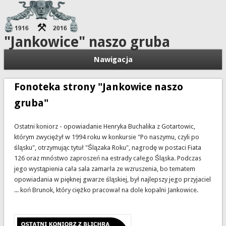
"Jankowice" naszo gruba
Nawigacja
Fonoteka strony "Jankowice naszo
gruba"
Ostatni koniorz - opowiadanie Henryka Buchalika z Gotartowic,
którym zwyciężył w 1994 roku w konkursie "Po naszymu, czyli po
śląsku", otrzymując tytuł "Ślązaka Roku", nagrodę w postaci Fiata
126 oraz mnóstwo zaproszeń na estrady całego Śląska. Podczas
jego wystąpienia cała sala zamarła ze wzruszenia, bo tematem
opowiadania w pięknej gwarze śląskiej, był najlepszy jego przyjaciel
... koń Brunok, który ciężko pracował na dole kopalni Jankowice.