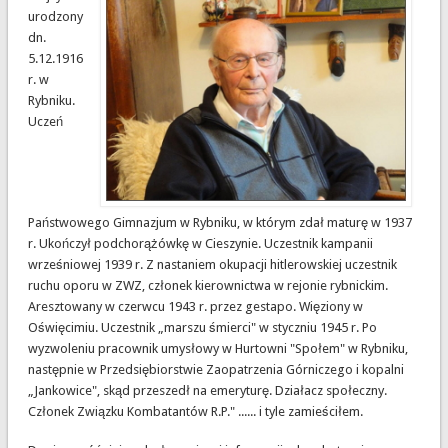
urodzony
dn.
5.12.1916
r. w
Rybniku.
Uczeń
Państwowego Gimnazjum w Rybniku, w którym zdał maturę w 1937
r. Ukończył podchorążówkę w Cieszynie. Uczestnik kampanii
wrześniowej 1939 r. Z nastaniem okupacji hitlerowskiej uczestnik
ruchu oporu w ZWZ, członek kierownictwa w rejonie rybnickim.
Aresztowany w czerwcu 1943 r. przez gestapo. Więziony w
Oświęcimiu. Uczestnik „marszu śmierci" w styczniu 1945 r. Po
wyzwoleniu pracownik umysłowy w Hurtowni "Społem" w Rybniku,
następnie w Przedsiębiorstwie Zaopatrzenia Górniczego i kopalni
„Jankowice", skąd przeszedł na emeryturę. Działacz społeczny.
Członek Związku Kombatantów R.P." ...... i tyle zamieściłem.