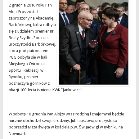
2 grudnia 2016 roku Pan
Alojz Fros został
zaproszony na Akademię
Barbórkową, która odbyła
się z udziałem premier RP
Beaty Szydło. Podczas
uroczystości Barbórkowej,
która pod patronatem
PGG odbyła się w hali
Miejskiego Ośrodka
Sportu i Rekreacji w
Rybniku, premier
odznaczyła górników z
okazji 100-lecia istnienia KWK "Jankowice".
W sobotę 10 grudnia Pan Alojzy wraz rodziną i znajomymi będzie
hucznie obchodził swoje urodziny. Jubileuszową uroczystość
poprzedzi Msza święta w kościele p.w. Św Jadwigi w Rybniku na
Nowinach.