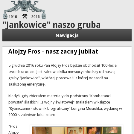
"Jankowice" naszo gruba
Nawigacja
Alojzy Fros - nasz zacny jubilat
5 grudnia 2016 roku Pan Alojzy Fros będzie obchodził 100-lecie
swoich urodzin. Jest zaledwie kilka miesięcy młodszy od naszej
gruby "Jankowice", w której pracował i z której odszedł na
zasłużoną emeryturę.
Kiedyś, gdy zbierałem materiały do podstrony "Kombatanci
powstań śląskich i II wojny światowej" znalazłem w książce
"Rybniczanie - słownik biograficzny" Longina Musiolika, wydanej w
2000 r. zaledwie kilka zdań:
"Fros
Alojzy -