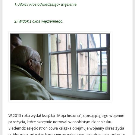
W 2015 roku wydał książkę "Moja historia", opisującą jego wojenne
przeżycia, które skrzętnie notował w osobistym dzienniczku.
Siedemdziesięciostronicowa książka obejmuje wojenny okres życia
p. Alojzego, udział w kampanii wrześniowej, aresztowanie, pobyt w