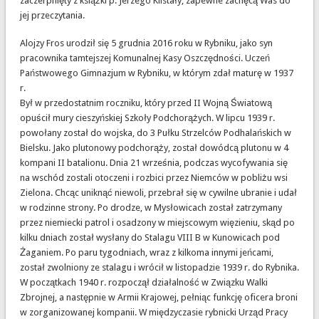
zaczerpnięty z książki p. Jerzego Klistały, zapewne zachęcą Was do
jej przeczytania.
Alojzy Fros urodził się 5 grudnia 2016 roku w Rybniku, jako syn
pracownika tamtejszej Komunalnej Kasy Oszczędności. Uczeń
Państwowego Gimnazjum w Rybniku, w którym zdał maturę w 1937
r.
Był w przedostatnim roczniku, który przed II Wojną Światową
opuścił mury cieszyńskiej Szkoły Podchorążych. W lipcu 1939 r.
powołany został do wojska, do 3 Pułku Strzelców Podhalańskich w
Bielsku. Jako plutonowy podchorąży, został dowódcą plutonu w 4
kompani II batalionu. Dnia 21 września, podczas wycofywania się
na wschód zostali otoczeni i rozbici przez Niemców w pobliżu wsi
Zielona. Chcąc uniknąć niewoli, przebrał się w cywilne ubranie i udał
w rodzinne strony. Po drodze, w Mysłowicach został zatrzymany
przez niemiecki patrol i osadzony w miejscowym więzieniu, skąd po
kilku dniach został wysłany do Stalagu VIII B w Kunowicach pod
Żaganiem. Po paru tygodniach, wraz z kilkoma innymi jeńcami,
został zwolniony ze stalagu i wrócił w listopadzie 1939 r. do Rybnika.
W początkach 1940 r. rozpoczął działalność w Związku Walki
Zbrojnej, a następnie w Armii Krajowej, pełniąc funkcję oficera broni
w zorganizowanej kompanii. W międzyczasie rybnicki Urząd Pracy