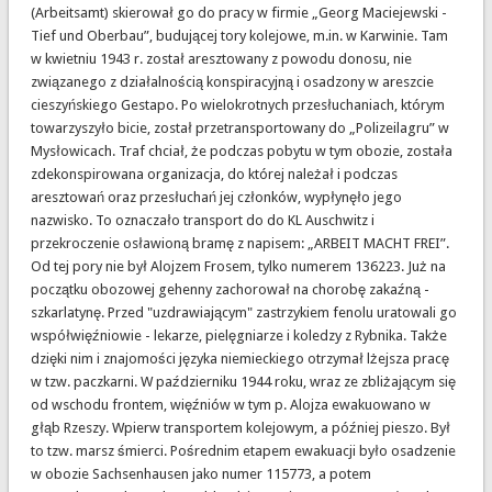
(Arbeitsamt) skierował go do pracy w firmie „Georg Maciejewski -
Tief und Oberbau”, budującej tory kolejowe, m.in. w Karwinie. Tam
w kwietniu 1943 r. został aresztowany z powodu donosu, nie
związanego z działalnością konspiracyjną i osadzony w areszcie
cieszyńskiego Gestapo. Po wielokrotnych przesłuchaniach, którym
towarzyszyło bicie, został przetransportowany do „Polizeilagru” w
Mysłowicach. Traf chciał, że podczas pobytu w tym obozie, została
zdekonspirowana organizacja, do której należał i podczas
aresztowań oraz przesłuchań jej członków, wypłynęło jego
nazwisko. To oznaczało transport do do KL Auschwitz i
przekroczenie osławioną bramę z napisem: „ARBEIT MACHT FREI”.
Od tej pory nie był Alojzem Frosem, tylko numerem 136223. Już na
początku obozowej gehenny zachorował na chorobę zakaźną -
szkarlatynę. Przed "uzdrawiającym" zastrzykiem fenolu uratowali go
współwięźniowie - lekarze, pielęgniarze i koledzy z Rybnika. Także
dzięki nim i znajomości języka niemieckiego otrzymał lżejsza pracę
w tzw. paczkarni. W październiku 1944 roku, wraz ze zbliżającym się
od wschodu frontem, więźniów w tym p. Alojza ewakuowano w
głąb Rzeszy. Wpierw transportem kolejowym, a później pieszo. Był
to tzw. marsz śmierci. Pośrednim etapem ewakuacji było osadzenie
w obozie Sachsenhausen jako numer 115773, a potem