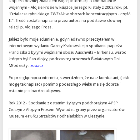
Dopiero później znalazłem więcej informacji o kombatancie
wojennym - Alojzie Frosie w książce Jerzego Klistały z 2002 roku pt.
"Działacze rybnickiego ZWZ/Ak w obozach koncentracyjnych - część
II". Treść została napisana przez autora na podstawie słownej
relacji p. Alojzego Frosa.
Jakież było moje zdumienie, gdy niedawno przeczytałem w
internetowym wydaniu Gazety Krakowskiej o spotkaniu papieża
Franciszka z byłymi więźniami obozu Auschwitz – Birkenau, wśród
których był Pan Alojzy, podczas tegorocznych Światowych Dni
Młodzieży.
zobacz
Po przeglądnięciu internetu, stwierdziłem, że nasz kombatant, (jeśli
mogę tak napisać) pomimo podeszłego wieku ma się dobrze i
ostatnio jest bardzo aktywny.
Rok 2012 - Spotkanie z ostatnim żyjącym podchorążym 4 PSP
Cieszyn z Alojzym Frosem. Wywiad nagrany przez organizatorów
Muzeum 4 Pułku Strzelców Podhalańskich w Cieszynie.