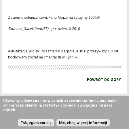
Zacnemu solenizantowi, Panu Alojzemu życzymy 200 lat!
Tadeusz_Gacek (tedd55) - październik 20
16
-----------------------------------------------------
Aktualizacja; Alojzy Fros zmarł 8 sierpnia 2018 r. przeżywszy 101 lat.
Pochowany został na cmentarzu w Rybniku.
POWRÓT DO GÓRY
Używamy plików cookies w celach zapewnienia funkcjonalności
strony oraz zbierania statystyk odwiedzin wyłącznie na nasz
użytek.
Prawa autorskie © 2026,
Tak, zgadzam się
Nie, chcę więcej informacji
Theme Originally Created by
Devsaran