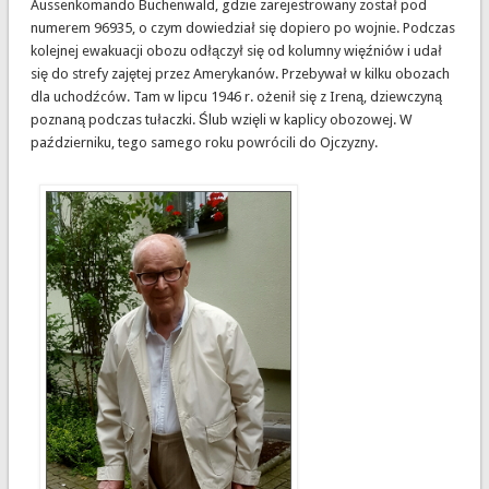
Aussenkomando Buchenwald, gdzie zarejestrowany został pod
numerem 96935, o czym dowiedział się dopiero po wojnie. Podczas
kolejnej ewakuacji obozu odłączył się od kolumny więźniów i udał
się do strefy zajętej przez Amerykanów. Przebywał w kilku obozach
dla uchodźców. Tam w lipcu 1946 r. ożenił się z Ireną, dziewczyną
poznaną podczas tułaczki. Ślub wzięli w kaplicy obozowej. W
październiku, tego samego roku powrócili do Ojczyzny.