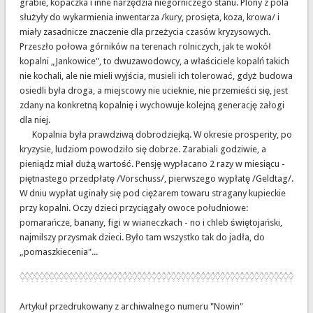
grabie, kopaczka i inne narzędzia niegórniczego stanu. Plony z pola
służyły do wykarmienia inwentarza /kury, prosięta, koza, krowa/ i
miały zasadnicze znaczenie dla przeżycia czasów kryzysowych.
Przeszło połowa górników na terenach rolniczych, jak te wokół
kopalni „Jankowice", to dwuzawodowcy, a właściciele kopalń takich
nie kochali, ale nie mieli wyjścia, musieli ich tolerować, gdyż budowa
osiedli była droga, a miejscowy nie ucieknie, nie przemieści się, jest
zdany na konkretną kopalnię i wychowuje kolejną generację załogi
dla niej.
Kopalnia była prawdziwą dobrodziejką. W okresie prosperity, po
kryzysie, ludziom powodziło się dobrze. Zarabiali godziwie, a
pieniądz miał dużą wartość. Pensję wypłacano 2 razy w miesiącu -
piętnastego przedpłatę /Vorschuss/, pierwszego wypłatę /Geldtag/.
W dniu wypłat uginały się pod ciężarem towaru stragany kupieckie
przy kopalni. Oczy dzieci przyciągały owoce południowe:
pomarańcze, banany, figi w wianeczkach - no i chleb świętojański,
najmilszy przysmak dzieci. Było tam wszystko tak do jadła, do
„pomaszkiecenia"...
Artykuł przedrukowany z archiwalnego numeru "Nowin"