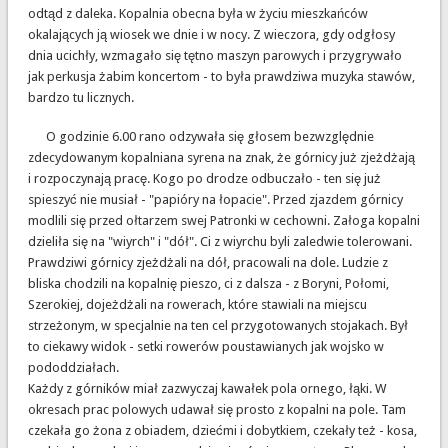
odtąd z daleka. Kopalnia obecna była w życiu mieszkańców
okalających ją wiosek we dnie i w nocy. Z wieczora, gdy odgłosy
dnia ucichły, wzmagało się tętno maszyn parowych i przygrywało
jak perkusja żabim koncertom - to była prawdziwa muzyka stawów,
bardzo tu licznych.
O godzinie 6.00 rano odzywała się głosem bezwzględnie
zdecydowanym kopalniana syrena na znak, że górnicy już zjeżdżają
i rozpoczynają pracę. Kogo po drodze odbuczało - ten się już
spieszyć nie musiał - "papióry na łopacie". Przed zjazdem górnicy
modlili się przed ołtarzem swej Patronki w cechowni. Załoga kopalni
dzieliła się na "wiyrch" i "dół". Ci z wiyrchu byli zaledwie tolerowani.
Prawdziwi górnicy zjeżdżali na dół, pracowali na dole. Ludzie z
bliska chodzili na kopalnię pieszo, ci z dalsza - z Boryni, Połomi,
Szerokiej, dojeżdżali na rowerach, które stawiali na miejscu
strzeżonym, w specjalnie na ten cel przygotowanych stojakach. Był
to ciekawy widok - setki rowerów poustawianych jak wojsko w
pododdziałach.
Każdy z górników miał zazwyczaj kawałek pola ornego, łąki. W
okresach prac polowych udawał się prosto z kopalni na pole. Tam
czekała go żona z obiadem, dziećmi i dobytkiem, czekały też - kosa,