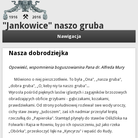
"Jankowice" naszo gruba
Nawigacja
Nasza dobrodziejka
Opowieść, wspomnienia boguszowianina Pana dr. Alfreda Mury
Mówiono o niej pieszczotliwie. To była „Ona", „nasza gruba",
„dobra gruba", „O, keby niy ta naszo gruba"...
Wyrosła pośród pięknych lasów iglastych i zagajników brzozowych
obradzających obficie grzybami - gąbczakami, kozakami,
prawdziwkami. Od strony południowej rozlewał swe wody uroczy,
cichy staw zwany „Judoszem", zaś ich nadmiar przesyłał krętą
rzeczułką do „Papieroka". Stamtąd płynęły do stawów Ośliźloka na
Folwarki i Rajsa w Rowniu, by po ich opuszczeniu, już jako rzeka
„Obórka", przeskoczyć łąki na „Kyncyrzu" i wpaść do Rudy.