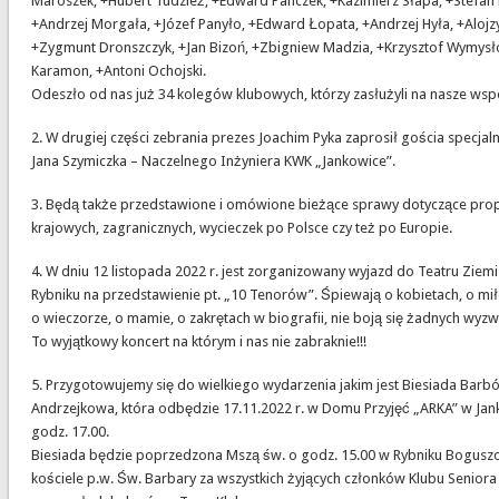
Maroszek, +Hubert Tudzież, +Edward Panczek, +Kazimierz Słapa, +Stefan 
+Andrzej Morgała, +Józef Panyło, +Edward Łopata, +Andrzej Hyła, +Alojzy
+Zygmunt Dronszczyk, +Jan Bizoń, +Zbigniew Madzia, +Krzysztof Wymysł
Karamon, +Antoni Ochojski.
Odeszło od nas już 34 kolegów klubowych, którzy zasłużyli na nasze wsp
2. W drugiej części zebrania prezes Joachim Pyka zaprosił gościa specja
Jana Szymiczka – Naczelnego Inżyniera KWK „Jankowice”.
3. Będą także przedstawione i omówione bieżące sprawy dotyczące pro
krajowych, zagranicznych, wycieczek po Polsce czy też po Europie.
4. W dniu 12 listopada 2022 r. jest zorganizowany wyjazd do Teatru Ziemi
Rybniku na przedstawienie pt. „10 Tenorów”. Śpiewają o kobietach, o mił
o wieczorze, o mamie, o zakrętach w biografii, nie boją się żadnych wyz
To wyjątkowy koncert na którym i nas nie zabraknie!!!
5. Przygotowujemy się do wielkiego wydarzenia jakim jest Biesiada Bar
Andrzejkowa, która odbędzie 17.11.2022 r. w Domu Przyjęć „ARKA” w Jan
godz. 17.00.
Biesiada będzie poprzedzona Mszą św. o godz. 15.00 w Rybniku Bogusz
kościele p.w. Św. Barbary za wszystkich żyjących członków Klubu Seniora i 