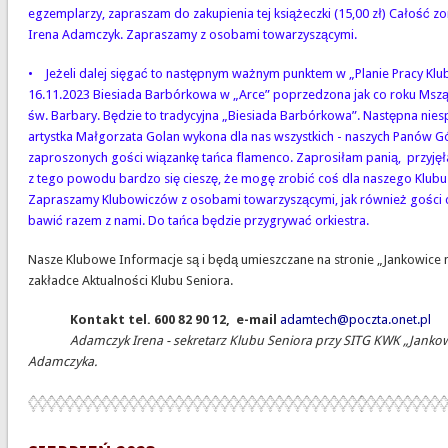
egzemplarzy, zapraszam do zakupienia tej książeczki (15,00 zł) Całość z
Irena Adamczyk. Zapraszamy z osobami towarzyszącymi.
• Jeżeli dalej sięgać to następnym ważnym punktem w „Planie Pracy Klub
16.11.2023 Biesiada Barbórkowa w „Arce” poprzedzona jak co roku Mszą
św. Barbary. Będzie to tradycyjna „Biesiada Barbórkowa”. Następna nies
artystka Małgorzata Golan wykona dla nas wszystkich - naszych Panów G
zaproszonych gości wiązankę tańca flamenco. Zaprosiłam panią, przyjęła
z tego powodu bardzo się cieszę, że mogę zrobić coś dla naszego Klubu
Zapraszamy Klubowiczów z osobami towarzyszącymi, jak również gości c
bawić razem z nami. Do tańca będzie przygrywać orkiestra.
Nasze Klubowe Informacje są i będą umieszczane na stronie „Jankowice
zakładce Aktualności Klubu Seniora.
Kontakt tel. 600 82 90 12, e-mail
adamtech@poczta.onet.pl
Adamczyk Irena - sekretarz Klubu Seniora przy SITG KWK „Jankow
Adamczyka.