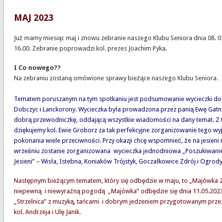
MAJ 2023
Już mamy miesiąc maj i znowu zebranie naszego Klubu Seniora dnia 08. 0
16.00. Zebranie poprowadzi kol. prezes Joachim Pyka.
I Co nowego??
Na zebraniu zostaną omówione sprawy bieżące naszego Klubu Seniora.
Tematem poruszanym na tym spotkaniu jest podsumowanie wycieczki do W
Dobczyc i Lanckorony. Wycieczka była prowadzona przez panią Ewę Gatn
dobrą przewodniczkę, oddającą wszystkie wiadomości na dany temat. Z 
dziękujemy kol. Ewie Groborz za tak perfekcyjne zorganizowanie tego wy
pokonania wiele przeciwności. Przy okazji chcę wspomnieć, że na jesieni
wrześniu zostanie zorganizowana wycieczka jednodniowa „Poszukiwanie 
Jesieni” – Wisła, Istebna, Koniaków Trójstyk, Goczałkowice Zdrój i Ogrody
Następnym bieżącym tematem, który się odbędzie w maju, to „Majówka 
niepewną i niewyraźną pogodą „Majówka” odbędzie się dnia 11.05.2023
„Strzelnica” z muzyką, tańcami i dobrym jedzeniem przygotowanym prz
kol. Andrzeja i Ulę Janik.