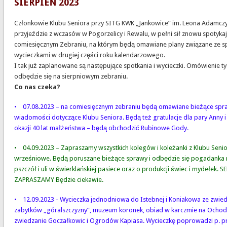
SIERPIEŃ 2023
Członkowie Klubu Seniora przy SITG KWK „Jankowice” im. Leona Adamcz
przyjeździe z wczasów w Pogorzelicy i Rewalu, w pełni sił znowu spotykaj
comiesięcznym Zebraniu, na którym będą omawiane plany związane ze sp
wycieczkami w drugiej części roku kalendarzowego.
I tak już zaplanowane są następujące spotkania i wycieczki. Omówienie t
odbędzie się na sierpniowym zebraniu.
Co nas czeka?
• 07.08.2023 – na comiesięcznym zebraniu będą omawiane bieżące spraw
wiadomości dotyczące Klubu Seniora. Będą też gratulacje dla pary Anny i 
okazji 40 lat małżeństwa – będą obchodzić Rubinowe Gody.
• 04.09.2023 – Zapraszamy wszystkich kolegów i koleżanki z Klubu Senio
wrześniowe. Będą poruszane bieżące sprawy i odbędzie się pogadanka 
pszczół i uli w świerklańskiej pasiece oraz o produkcji świec i mydełek. 
ZAPRASZAMY Będzie ciekawie.
• 12.09.2023 - Wycieczka jednodniowa do Istebnej i Koniakowa ze zwie
zabytków „góralszczyzny”, muzeum koronek, obiad w karczmie na Ochodz
zwiedzanie Goczałkowic i Ogrodów Kapiasa. Wycieczkę poprowadzi p. 