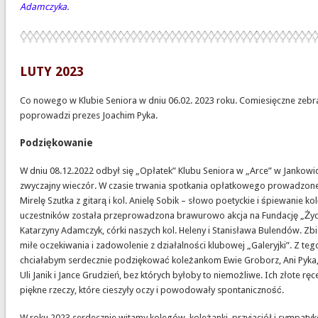
Adamczyka.
LUTY 2023
Co nowego w Klubie Seniora w dniu 06.02. 2023 roku. Comiesięczne zebr
poprowadzi prezes Joachim Pyka.
Podziękowanie
W dniu 08.12.2022 odbył się „Opłatek” Klubu Seniora w „Arce” w Jankowic
zwyczajny wieczór. W czasie trwania spotkania opłatkowego prowadzon
Mirelę Szutka z gitarą i kol. Anielę Sobik – słowo poetyckie i śpiewanie ko
uczestników została przeprowadzona brawurowo akcja na Fundację „Życi
Katarzyny Adamczyk, córki naszych kol. Heleny i Stanisława Bulendów. Zb
miłe oczekiwania i zadowolenie z działalności klubowej „Galeryjki”. Z teg
chciałabym serdecznie podziękować koleżankom Ewie Groborz, Ani Pyka,
Uli Janik i Jance Grudzień, bez których byłoby to niemożliwe. Ich złote rę
piękne rzeczy, które cieszyły oczy i powodowały spontaniczność.
W roku 2023 serdecznie witamy kolegów, koleżanki, przyjaciół i sympaty