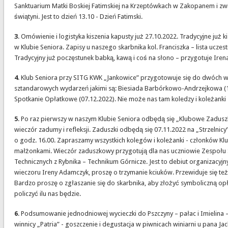
Sanktuarium Matki Boskiej Fatimskiej na Krzeptówkach w Zakopanem i zwi
świątyni. Jest to dzień 13.10 - Dzień Fatimski.
3
. Omówienie i logistyka kiszenia kapusty już 27.10.2022. Tradycyjne już k
w Klubie Seniora. Zapisy u naszego skarbnika kol. Franciszka – lista uczes
Tradycyjny już poczęstunek babką, kawą i coś na słono – przygotuje Irena
4
. Klub Seniora przy SITG KWK „Jankowice” przygotowuje się do dwóch 
sztandarowych wydarzeń jakimi są: Biesiada Barbórkowo-Andrzejkowa (1
Spotkanie Opłatkowe (07.12.2022). Nie może nas tam koledzy i koleżanki
5
. Po raz pierwszy w naszym Klubie Seniora odbędą się „Klubowe Zaduszk
wieczór zadumy i refleksji. Zaduszki odbędą się 07.11.2022 na „Strzelnicy
o godz. 16.00. Zapraszamy wszystkich kolegów i koleżanki - członków Klu
małżonkami. Wieczór zaduszkowy przygotują dla nas uczniowie Zespołu 
Technicznych z Rybnika – Technikum Górnicze. Jest to debiut organizacyjn
wieczoru Ireny Adamczyk, proszę o trzymanie kciuków. Przewiduje się te
Bardzo proszę o zgłaszanie się do skarbnika, aby złożyć symboliczną op
policzyć ilu nas będzie.
6
. Podsumowanie jednodniowej wycieczki do Pszczyny – pałac i Imielina 
winnicy „Patria” - goszczenie i degustacja w piwnicach winiarni u pana Ja