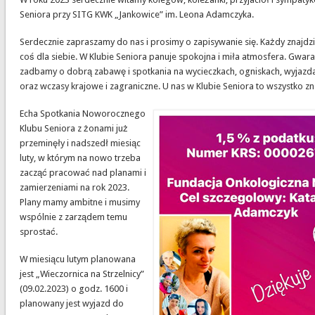
Seniora przy SITG KWK „Jankowice” im. Leona Adamczyka.
Serdecznie zapraszamy do nas i prosimy o zapisywanie się. Każdy znajdzi
coś dla siebie. W Klubie Seniora panuje spokojna i miła atmosfera. Gwar
zadbamy o dobrą zabawę i spotkania na wycieczkach, ogniskach, wyjazd
oraz wczasy krajowe i zagraniczne. U nas w Klubie Seniora to wszystko zn
Echa Spotkania Noworocznego
Klubu Seniora z żonami już
przeminęły i nadszedł miesiąc
luty, w którym na nowo trzeba
zacząć pracować nad planami i
zamierzeniami na rok 2023.
Plany mamy ambitne i musimy
wspólnie z zarządem temu
sprostać.
W miesiącu lutym planowana
jest „Wieczornica na Strzelnicy”
(09.02.2023) o godz. 1600 i
planowany jest wyjazd do