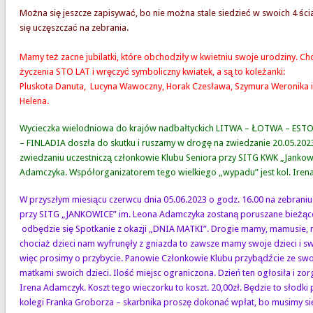
Można się jeszcze zapisywać, bo nie można stale siedzieć w swoich 4 ści
się uczęszczać na zebrania.
Mamy też zacne jubilatki, które obchodziły w kwietniu swoje urodziny. C
życzenia STO LAT i wręczyć symboliczny kwiatek, a są to koleżanki:
Pluskota Danuta, Lucyna Wawoczny, Horak Czesława, Szymura Weronika 
Helena.
Wycieczka wielodniowa do krajów nadbałtyckich LITWA – ŁOTWA – EST
– FINLADIA doszła do skutku i ruszamy w drogę na zwiedzanie 20.05.202
zwiedzaniu uczestniczą członkowie Klubu Seniora przy SITG KWK „Jankow
Adamczyka. Współorganizatorem tego wielkiego „wypadu” jest kol. Iren
W przyszłym miesiącu czerwcu dnia 05.06.2023 o godz. 16.00 na zebraniu
przy SITG „JANKOWICE” im. Leona Adamczyka zostaną poruszane bieżące
odbędzie się Spotkanie z okazji „DNIA MATKI”. Drogie mamy, mamusie,
chociaż dzieci nam wyfrunęły z gniazda to zawsze mamy swoje dzieci i sw
więc prosimy o przybycie. Panowie Członkowie Klubu przybądźcie ze swo
matkami swoich dzieci. Ilość miejsc ograniczona. Dzień ten ogłosiła i zorg
Irena Adamczyk. Koszt tego wieczorku to koszt. 20,00zł. Będzie to słodki
kolegi Franka Groborza – skarbnika proszę dokonać wpłat, bo musimy się