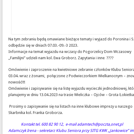
Na tym zebraniu będą omawiane bieżące tematy i wyjazd do Poronina i
odbędzie się w dniach 07.03.-09.-3 2023.
Informacje na temat wyjazdu na wczasy do Pogorzelicy Dom W
„Familijni” udzieli nam kol. Ewa Groborz. Zapytania i inne ????
Omówienie i zaproszenie na kwietniowe zebranie członków Klubu Sen
03.04. wraz z żonami, połączone z Podwieczorkiem Wielkanocnym
nowość!!!
Omówienie i zapisywanie się na listę wyjazdu wycieczki jednodniowe
planujemy w dniu 13.04.2023 na trasie Wieliczka – Ojców – Grota Łokietka
Prosimy o zapisywanie się na listach na inne klubowe imprezy u 
Skarbnika kol. Franka Groborza.
Kontakt tel. 600 82 90 12, e-mail adamtech@poczta,onet,pl
Adamczyk Irena - sekretarz Klubu Seniora przy SITG KWK „Jankowice” i