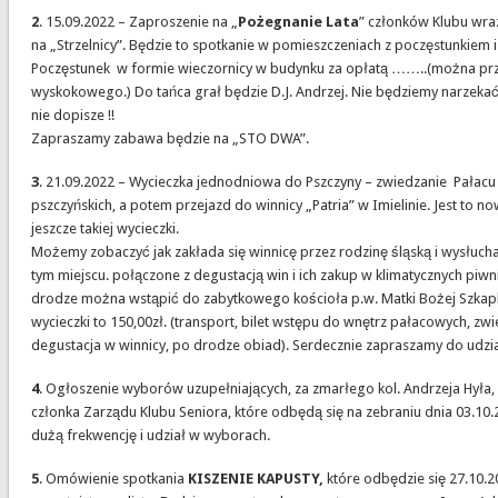
2
. 15.09.2022 – Zaproszenie na „
Pożegnanie Lata
” członków Klubu wra
na „Strzelnicy”. Będzie to spotkanie w pomieszczeniach z poczęstunkiem i
Poczęstunek w formie wieczornicy w budynku za opłatą ……..(można pr
wyskokowego.) Do tańca grał będzie D.J. Andrzej. Nie będziemy narzekać
nie dopisze !!
Zapraszamy zabawa będzie na „STO DWA”.
3
. 21.09.2022 – Wycieczka jednodniowa do Pszczyny – zwiedzanie Pałacu 
pszczyńskich, a potem przejazd do winnicy „Patria” w Imielinie. Jest to n
jeszcze takiej wycieczki.
Możemy zobaczyć jak zakłada się winnicę przez rodzinę śląską i wysłuch
tym miejscu. połączone z degustacją win i ich zakup w klimatycznych piwn
drodze można wstąpić do zabytkowego kościoła p.w. Matki Bożej Szkapl
wycieczki to 150,00zł. (transport, bilet wstępu do wnętrz pałacowych, zwi
degustacja w winnicy, po drodze obiad). Serdecznie zapraszamy do udzia
4
. Ogłoszenie wyborów uzupełniających, za zmarłego kol. Andrzeja Hyła,
członka Zarządu Klubu Seniora, które odbędą się na zebraniu dnia 03.10.
dużą frekwencję i udział w wyborach.
5
. Omówienie spotkania
KISZENIE KAPUSTY,
które odbędzie się 27.10.2