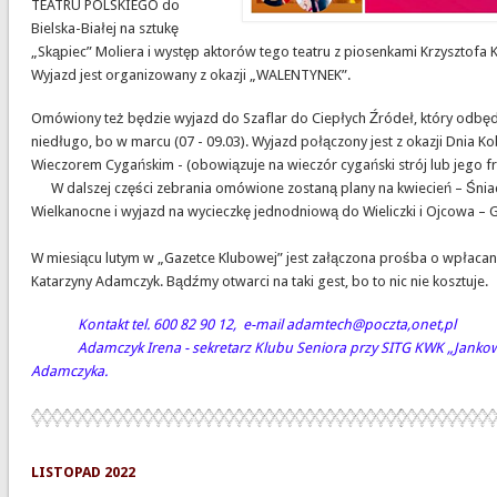
TEATRU POLSKIEGO do
Bielska-Białej na sztukę
„Skąpiec” Moliera i występ aktorów tego teatru z piosenkami Krzysztofa 
Wyjazd jest organizowany z okazji „WALENTYNEK”.
Omówiony też będzie wyjazd do Szaflar do Ciepłych Źródeł, który odbędz
niedługo, bo w marcu (07 - 09.03). Wyjazd połączony jest z okazji Dnia Kob
Wieczorem Cygańskim - (obowiązuje na wieczór cygański strój lub jego f
W dalszej części zebrania omówione zostaną plany na kwiecień – Śnia
Wielkanocne i wyjazd na wycieczkę jednodniową do Wieliczki i Ojcowa – G
W miesiącu lutym w „Gazetce Klubowej” jest załączona prośba o wpłacan
Katarzyny Adamczyk. Bądźmy otwarci na taki gest, bo to nic nie kosztuje.
Kontakt tel. 600 82 90 12, e-mail adamtech@poczta,onet,pl
Adamczyk Irena - sekretarz Klubu Seniora przy SITG KWK „Jankowi
Adamczyka.
LISTOPAD 2022