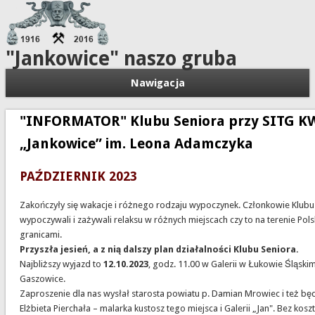
"Jankowice" naszo gruba
Nawigacja
"INFORMATOR" Klubu Seniora przy SITG K
„Jankowice” im. Leona Adamczyka
PAŹDZIERNIK 2023
Zakończyły się wakacje i różnego rodzaju wypoczynek. Członkowie Klubu
wypoczywali i zażywali relaksu w różnych miejscach czy to na terenie Polski
granicami.
Przyszła jesień, a z nią dalszy plan działalności Klubu Seniora.
Najbliższy wyjazd to
12.10.2023
, godz. 11.00 w Galerii w Łukowie Śląski
Gaszowice.
Zaproszenie dla nas wysłał starosta powiatu p. Damian Mrowiec i też będ
Elżbieta Pierchała – malarka kustosz tego miejsca i Galerii „Jan". Bez kos