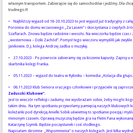
własnym transportem. Zabierajcie się do samochodów i jedźmy. Dla chc
trudnego.!!!
• Najbliższy wyjazd od 18-20.10.2023 to jest wyjazd już tradycyjny z cał
Poronina do domu wczasowego „Za Lasem” i skorzystania z ciepłych źró
Szaflarach. Znowu będzie radośnie i wesoło. Na wieczorku będzie czas i
„westernowa – Dziki Zachód”. Pomysł tego wieczoru wymyślili jak zwykle 
Janikowie. D.J. kolega Andrzej zadba o muzykę.
• 27.10.2023 - Po powrocie zabieramy się za kiszenie kapusty. Zapisy u
skarbnika kolegi Franka.
• 05.11.2023 – wyjazd do teatru w Rybniku – komedia „Kolacja dla głupc
• 06.11.2023 Klub Seniora oraz jego członkowie i przyjaciele są zaprosz
Zaduszki Klubowe”
.
Jest to wieczór refleksji i zadumy, nie wyobrażam sobie, żeby mogło ko
takim dniu. Na tym spotkaniu przywołamy pamięcią naszych klubowych 
koleżanki pod dyrekcją Anielki Sobik uświetnią to spotkanie poezją i myś
minionym czasem. Oprawą muzyczną będzie gra na Fletni Pana wykonaną
Katarzynę Szymik. Będzie poczęstunek i coś słodkiego.
Napisałam skromne „Wspomnienia” o naszych kolegach. Jest kilka wydr