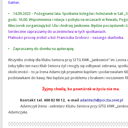
Gatnar.
• 14.09.2023 – Pożegnanie lata. Spotkanie kolegów i koleżanek w Sali „St
godz. 16.00. Wspomnienia i relacje z pobytu na wczasach w Rewalu, Pogorz
Wieczorek zorganizują kol. Ula i Andrzej Janikowie. Będzie poczęstunek i t
Serdecznie zapraszamy do uczestnictwa w tych spotkaniach.
Płatności proszę zrobić u kol. Franciszka Groborz – naszego skarbnika.
• Zapraszamy do domku na apiterapię.
Wszystko zrobię dla Klubu Seniora przy SITG KWK „Jankowice” im. Leon
żeby tylko ten nasz Klub Seniora żył i mogły się odbywać zebrania, spotka
okoliczności - to ja Irena Adamczyk prywatnie kupiłam i podarowałam 60 
podstawkami do kawy. Nie będzie już problemu z brakiem i noszeniem fi
Żyjmy chwilą, bo powtórek w życiu nie ma.
Kontakt tel. 600 82 90 12, e-mail
adamtech@poczta.onet.pl
Adamczyk Irena - sekretarz Klubu Seniora przy SITG KWK „Jankow
Adamczyka.