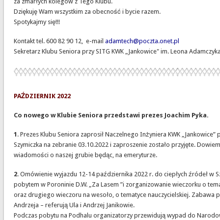
za zmarłych kolegów z Tego Klubu.
Dziękuję Wam wszystkim za obecność i bycie razem.
Spotykajmy się!!!
Kontakt tel. 600 82 90 12, e-mail
adamtech@poczta.onet.pl
Sekretarz Klubu Seniora przy SITG KWK „Jankowice" im. Leona Adamczyka
PAŹDZIERNIK 2022
Co nowego w Klubie Seniora przedstawi prezes Joachim Pyka.
1
. Prezes Klubu Seniora zaprosił Naczelnego Inżyniera KWK „Jankowice” 
Szymiczka na zebranie 03.10.2022 i zaproszenie zostało przyjęte. Dowiem
wiadomości o naszej grubie będąc, na emeryturze.
2
. Omówienie wyjazdu 12-14 października 2022 r. do ciepłych źródeł w Sz
pobytem w Poroninie D.W. „Za Lasem ”i zorganizowanie wieczorku o tema
oraz drugiego wieczoru na wesoło, o tematyce nauczycielskiej. Zabawa p
Andrzeja – referują Ula i Andrzej Janikowie.
Podczas pobytu na Podhalu organizatorzy przewidują wypad do Narod