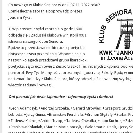
Co nowego w Klubie Seniora w dniu 07.11. 2022 roku?
Comiesięczne zebranie poprowadzi prezes
Joachim Pyka.
1. W pierwszej części zebrania o godz.1600
odbędą się I Zaduszki Klubowe w historii XXII
istnienia naszego Klubu Seniora.
Będzie to przedstawienie literacko-poetyckie
dotyczące czasu przemijania. Wspomnienia o
naszych kolegach przedstawi grupa litaracko-
poetycka. Są to uczniowie z Zespołu Szkół Technicznych z Rybnika pod k
pani prof. Ewy Tyc. Mamy też zaproszonych gości z tej Szkoły. Będą w n
nasi zmarli koledzy z Klubu Seniora, którzy odeszli już na wieczną szychtę.
wieczór zadumy i powagi.
Oni poznali już dwie tajemnice - tajemnicę życia i śmierci
+Leon Adamczyk, +Andrzej Grzonka, +Gerard Mrowiec, +Grzegorz Grudzi
Lebioda, +Jerzy Gunia, +Bronisław Pierchała, +Brunon Stężały, +Stefan Prz
+Tadeusz Kuźnik, +Antoni Trzop, +Tadeusz Chwałka, +Leon Kuchcik, +Zdzi
+Stanisław Kolaniak, +Marian Maciejonczyk, +Waldemar Łukasik, +Jerzy So