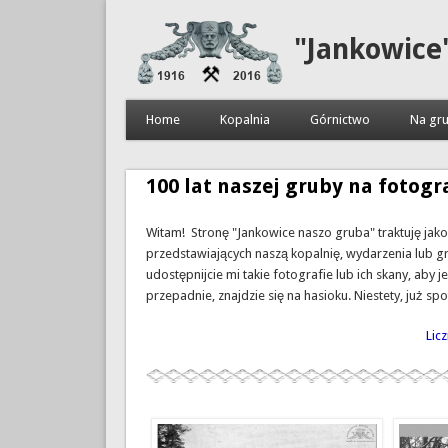
"Jankowice
Home
Kopalnia
Górnictwo
Na gru
100 lat naszej gruby na fotogra
Witam! Stronę "Jankowice naszo gruba" traktuję jak
przedstawiających naszą kopalnię, wydarzenia lub gr
udostępnijcie mi takie fotografie lub ich skany, aby
przepadnie, znajdzie się na hasioku. Niestety, już s
Lic