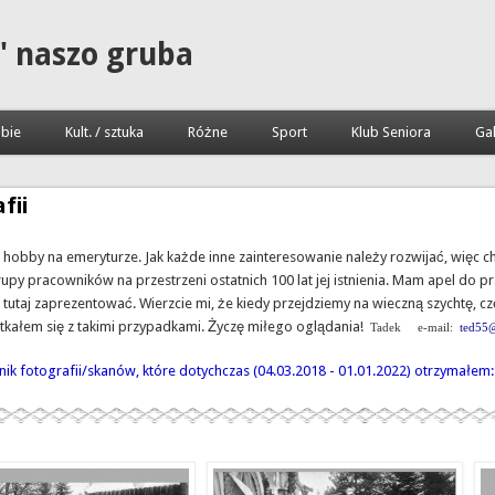
" naszo gruba
bie
Kult. / sztuka
Różne
Sport
Klub Seniora
Gal
fii
o hobby na
emeryturze
. Jak każde inne zainteresowanie należy rozwijać, więc c
upy pracowników na przestrzeni ostatnich 100 lat jej istnienia. Mam apel do p
 je tutaj zaprezentować. Wierzcie mi, że kiedy przejdziemy na wieczną szychtę,
potkałem się z takimi przypadkami. Życzę miłego oglądania!
Tadek e-mail:
ted55
znik fotografii/skanów, które dotychczas (04.03.2018 - 01.01.2022) otrzymałem: