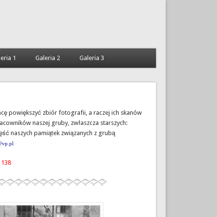
eria 1
Galeria 2
Galeria 3
hcę powiększyć zbiór fotografii, a raczej ich skanów
racowników naszej gruby, zwłaszcza starszych:
 część naszych pamiątek związanych z grubą
@vp.pl
138