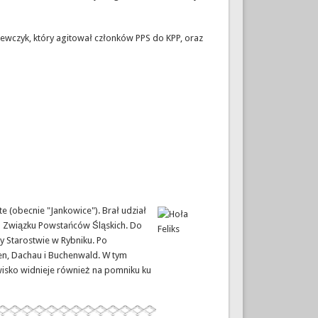
 Szewczyk, który agitował członków PPS do KPP, oraz
te (obecnie "Jankowice").
Brał udział
em Związku Powstańców Śląskich. Do
y Starostwie w Rybniku. Po
en, Dachau i Buchenwald. W tym
zwisko widnieje również na pomniku ku