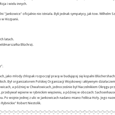
oja i wielu innych.
ni "Jankowice" oficjalnie nie istniała. Byli jednak sympatycy, jak tow. Wilhelm
w Hiszpanii.
h latach.
eldmarszałka Blüchra).
".
cach, jako młody chłopak rozpoczął pracę w budującej się kopalni Blüchershach
skich. Był organizatorem Polskiej Organizacji Wojskowej i aktywnym działacz
wicach, a później w Chwałowicach, jednocześnie był Naczelnikiem Okręgu prz
, przebywał wpierw w rybnickim więzieniu, a później w obozach: Sachsenhaus
oku. Po wojnie jednej z ulic w Jankowicach nadano miano Feliksa Hoły. Jego na
Rybnickie" Robert Niestolik.