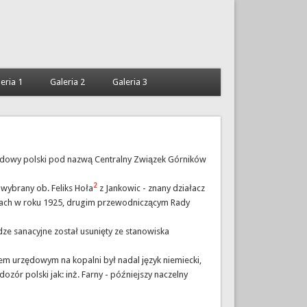
eria 1
Galeria 2
Galeria 3
dowy polski pod nazwą Centralny Związek Górników
2
ybrany ob. Feliks Hoła
z Jankowic - znany działacz
icach w roku 1925, drugim przewodniczącym Rady
dze sanacyjne został usunięty ze stanowiska
m urzędowym na kopalni był nadal język niemiecki,
zór polski jak: inż. Farny - późniejszy naczelny