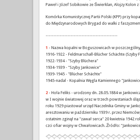
Paweł i Józef Sobikowie ze Świerklan, Alojzy Kolon z R
Komórka Komunistycznej Partii Polski (KPP) przy kopal
do Międzynarodowych Brygad do walki z faszyzmem 
----------------------------------------------
1
- Nazwa kopalni w Boguszowicach w poszczególnyc
1916-1922 - Feldmarschall-Blücher Schächte (Szyby F
1922-1934 - "Szyby Blüchera"
1934-1939 - "Szyby Jankowice"
1939-1945 - "Blücher Schächte"
1945-nadal - Kopalnia Węgla Kamiennego "Jankowice
2
- Hoła F​eliks - urodzony dn. 28.05.1884 w Jankowi
w I wojnie światowej oraz w trzech powstaniach ślą
roku 1929 piastował urząd Naczelnika Gminy w Janko
aresztowaniu w październiku 1939 r. przez Niemców
ostatnim zginął na "zawał serca" 20 kwietnia 1942 r
czci ofiar wojny w Chwałowicach. Źródło: "Jankowice 