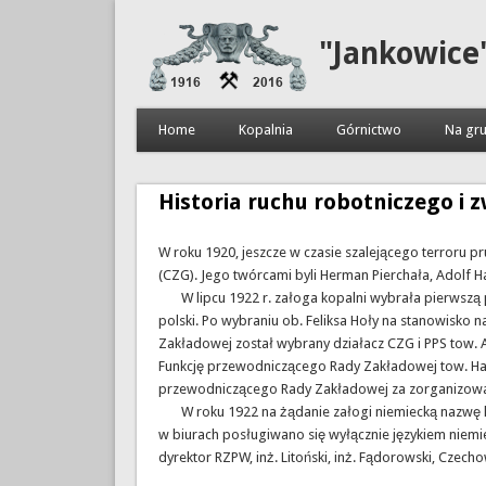
"Jankowice
Home
Kopalnia
Górnictwo
Na gru
Historia ruchu robotniczego i
W roku 1920, jeszcze w czasie szalejącego terroru 
(CZG). Jego twórcami byli Herman Pierchała, Adolf 
W lipcu 1922 r. załoga kopalni wybrała pierwszą 
polski. Po wybraniu ob. Feliksa Hoły na stanowisk
Zakładowej został wybrany działacz CZG i PPS tow. A
Funkcję przewodniczącego Rady Zakładowej tow. Hartm
przewodniczącego Rady Zakładowej za zorganizowan
W roku 1922 na żądanie załogi niemiecką nazwę kopa
w biurach posługiwano się wyłącznie językiem niemie
dyrektor RZPW, inż. Litoński, inż. Fądorowski, Czechow