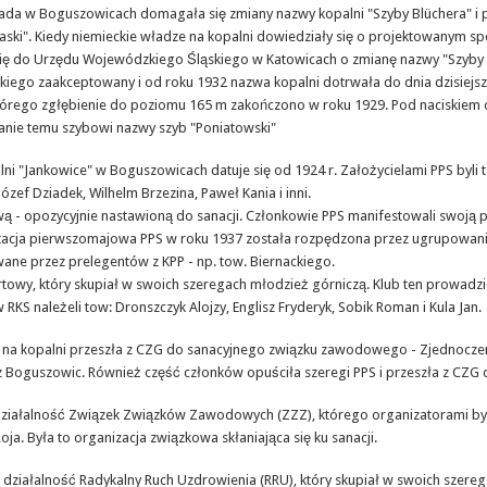
da w Boguszowicach domagała się zmiany nazwy kopalni "Szyby Blüchera" i 
ski". Kiedy niemieckie władze na kopalni dowiedziały się o projektowanym spo
ię do Urzędu Wojewódzkiego Śląskiego w Katowicach o zmianę nazwy "Szyby B
iego zaakceptowany i od roku 1932 nazwa kopalni dotrwała do dnia dzisiejs
ego zgłębienie do poziomu 165 m zakończono w roku 1929. Pod naciskiem opi
anie temu szybowi nazwy szyb "Poniatowski"
opalni "Jankowice" w Boguszowicach datuje się od 1924 r. Założycielami PPS byl
Józef Dziadek, Wilhelm Brzezina, Paweł Kania i inni.
ą - opozycyjnie nastawioną do sanacji. Członkowie PPS manifestowali swoją 
acja pierwszomajowa PPS w roku 1937 została rozpędzona przez ugrupowania 
ne przez prelegentów z KPP - np. tow. Biernackiego.
owy, który skupiał w swoich szeregach młodzież górniczą. Klub ten prowadzi
RKS należeli tow: Dronszczyk Alojzy, Englisz Fryderyk, Sobik Roman i Kula Jan.
ała na kopalni przeszła z CZG do sanacyjnego związku zawodowego - Zjednocz
t z Boguszowic. Również część członków opuściła szeregi PPS i przeszła z CZG
ziałalność Związek Związków Zawodowych (ZZZ), którego organizatorami byli:
ja. Była to organizacja związkowa skłaniająca się ku sanacji.
 działalność Radykalny Ruch Uzdrowienia (RRU), który skupiał w swoich szereg