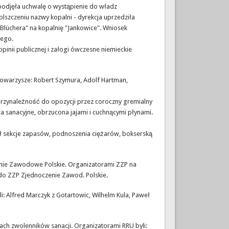
podjęła uchwalę o wystąpienie do władz
lszczeniu nazwy kopalni - dyrekcja uprzedziła
lüchera" na kopalnię "Jankowice". Wniosek
zego.
nii publicznej i załogi ówczesne niemieckie
i towarzysze: Robert Szymura, Adolf Hartman,
przynależność do opozycji przez coroczny gremialny
sanacyjne, obrzucona jajami i cuchnącymi płynami.
ł sekcje zapasów, podnoszenia ciężarów, bokserską
enie Zawodowe Polskie. Organizatorami ZZP na
 do ZZP Zjednoczenie Zawod. Polskie.
 Alfred Marczyk z Gotartowic, Wilhelm Kula, Paweł
ach zwolenników sanacji. Organizatorami RRU byli: