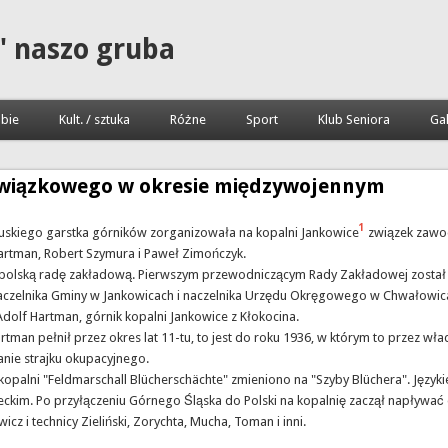
" naszo gruba
bie
Kult. / sztuka
Różne
Sport
Klub Seniora
Gal
 związkowego w okresie międzywojennym
1
pruskiego garstka górników zorganizowała na kopalni Jankowice
związek zawo
Hartman, Robert Szymura i Paweł Zimończyk.
polską radę zakładową. Pierwszym przewodniczącym Rady Zakładowej został w
o naczelnika Gminy w Jankowicach i naczelnika Urzędu Okręgowego w Chwałow
dolf Hartman, górnik kopalni Jankowice z Kłokocina.
an pełnił przez okres lat 11-tu, to jest do roku 1936, w którym to przez wła
ie strajku okupacyjnego.
lni "Feldmarschall Blücherschächte" zmieniono na "Szyby Blüchera". Językie
ckim. Po przyłączeniu Górnego Śląska do Polski na kopalnię zaczął napływać do
icz i technicy Zieliński, Zorychta, Mucha, Toman i inni.