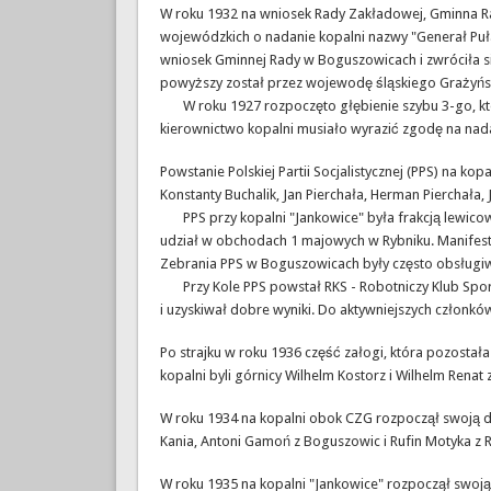
W roku 1932 na wniosek Rady Zakładowej, Gminna Ra
wojewódzkich o nadanie kopalni nazwy "Generał Puła
wniosek Gminnej Rady w Boguszowicach i zwróciła s
powyższy został przez wojewodę śląskiego Grażyńsk
W roku 1927 rozpoczęto głębienie szybu 3-go, któr
kierownictwo kopalni musiało wyrazić zgodę na nad
Powstanie Polskiej Partii Socjalistycznej (PPS) na k
Konstanty Buchalik, Jan Pierchała, Herman Pierchała, 
PPS przy kopalni "Jankowice" była frakcją lewicow
udział w obchodach 1 majowych w Rybniku. Manifest
Zebrania PPS w Boguszowicach były często obsługiwa
Przy Kole PPS powstał RKS - Robotniczy Klub Sport
i uzyskiwał dobre wyniki. Do aktywniejszych członków 
Po strajku w roku 1936 część załogi, która pozost
kopalni byli górnicy Wilhelm Kostorz i Wilhelm Rena
W roku 1934 na kopalni obok CZG rozpoczął swoją d
Kania, Antoni Gamoń z Boguszowic i Rufin Motyka z Ro
W roku 1935 na kopalni "Jankowice" rozpoczął swoją