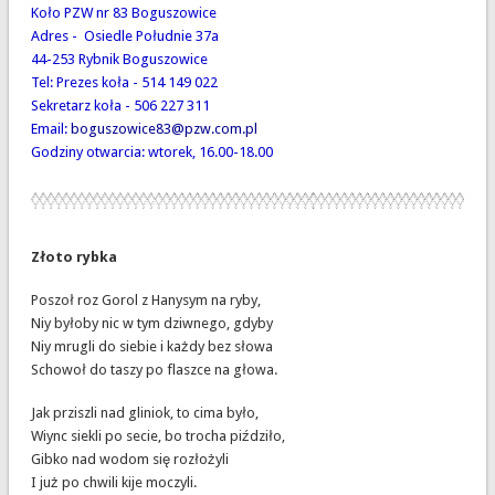
Koło PZW nr 83 Boguszowice
Adres - Osiedle Południe 37a
44-253 Rybnik Boguszowice
Tel: Prezes koła - 514 149 022
Sekretarz koła - 506 227 311
Email:
boguszowice83@pzw.com.pl
Godziny otwarcia: wtorek, 16.00-18.00
Złoto rybka
Poszoł roz Gorol z Hanysym na ryby,
Niy byłoby nic w tym dziwnego, gdyby
Niy mrugli do siebie i każdy bez słowa
Schowoł do taszy po flaszce na głowa.
Jak prziszli nad gliniok, to cima było,
Wiync siekli po secie, bo trocha piździło,
Gibko nad wodom się rozłożyli
I już po chwili kije moczyli.