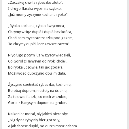
„Zaczekej chwila rybeczko złoto”.
I drugo flaszka wypili na szybko,
„Już momy życzynie kochana rybko”.
„Rybko kochana, rybko świyconca,
Chcymy wciąż dupić i dupić bez końca,
Choć som my teraz troszka pod gazem,
To chcymy dupić, lecz zawsze razem”.
Niydługo potym już wszyscy wiedzieli,
Co Gorol z Hanysym od rybki chcieli,
Bo rybka uczciwie, tak jak godała,
Możliwość dupczynio obu im dała.
Życzynie spełniłaś rybeczko, kochanie,
Bo obaj dupiom, niestety na ścianie,
Za te dwie flaszki, co mieli w czubie,
Gorol z Hanysym dupiom na grubie.
Na koniec morał, niy jakieś pierdoły:
„Nigdy na ryby niy bier gorzoły,
A jak chcesz dupić, bo durch mosz ochota