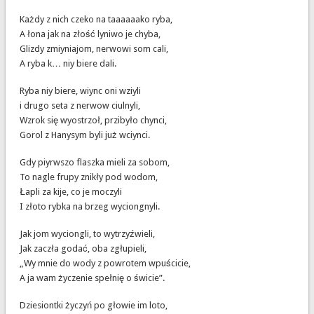
Każdy z nich czeko na taaaaaako ryba,
A łona jak na złość lyniwo je chyba,
Glizdy zmiyniajom, nerwowi som cali,
A ryba k… niy biere dali.
Ryba niy biere, wiync oni wziyli
i drugo seta z nerwow ciulnyli,
Wzrok się wyostrzoł, przibyło chynci,
Gorol z Hanysym byli już wciynci.
Gdy piyrwszo flaszka mieli za sobom,
To nagle frupy znikły pod wodom,
Łapli za kije, co je moczyli
I złoto rybka na brzeg wyciongnyli.
Jak jom wyciongli, to wytrzyźwieli,
Jak zaczła godać, oba zgłupieli,
„Wy mnie do wody z powrotem wpuścicie,
A ja wam życzenie spełnię o świcie”.
Dziesiontki życzyń po głowie im loto,