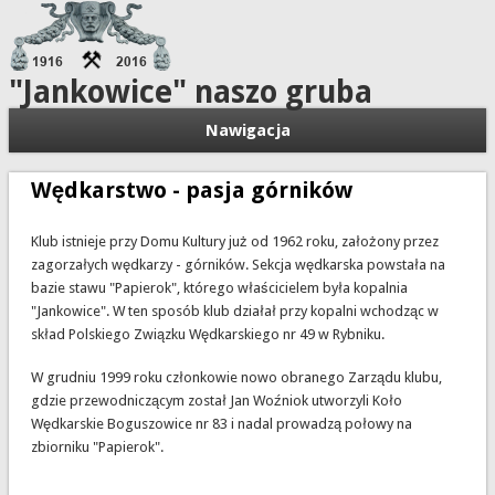
"Jankowice" naszo gruba
Nawigacja
Wędkarstwo - pasja górników
Klub istnieje przy Domu Kultury już od 1962 roku, założony przez
zagorzałych wędkarzy - górników. Sekcja wędkarska powstała na
bazie stawu "Papierok", którego właścicielem była kopalnia
"Jankowice". W ten sposób klub działał przy kopalni wchodząc w
skład Polskiego Związku Wędkarskiego nr 49 w Rybniku.
W grudniu 1999 roku członkowie nowo obranego Zarządu klubu,
gdzie przewodniczącym został Jan Woźniok utworzyli Koło
Wędkarskie Boguszowice nr 83 i nadal prowadzą połowy na
zbiorniku "Papierok".