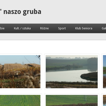
" naszo gruba
bie
Kult. / sztuka
Różne
Sport
Klub Seniora
Gal