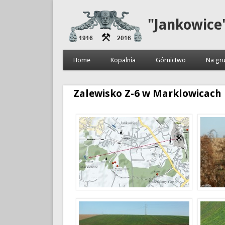
"Jankowice
Home
Kopalnia
Górnictwo
Na gru
Zalewisko Z-6 w Marklowicach