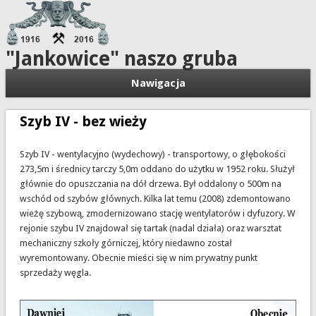
"Jankowice" naszo gruba
Nawigacja
Szyb IV - bez wieży
Szyb IV - wentylacyjno (wydechowy) - transportowy, o głębokości
273,5m i średnicy tarczy 5,0m oddano do użytku w 1952 roku. Służył
głównie do opuszczania na dół drzewa. Był oddalony o 500m na
wschód od szybów głównych. Kilka lat temu (2008) zdemontowano
wieżę szybową, zmodernizowano stację wentylatorów i dyfuzory. W
rejonie szybu IV znajdował się tartak (nadal działa) oraz warsztat
mechaniczny szkoły górniczej, który niedawno został
wyremontowany. Obecnie mieści się w nim prywatny punkt
sprzedaży węgla.