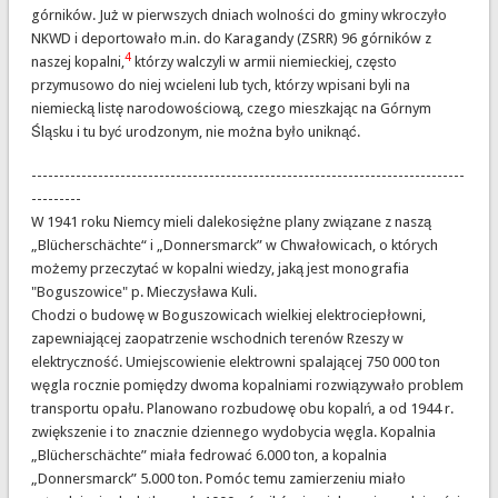
górników. Już w pierwszych dniach wolności do gminy wkroczyło
NKWD i deportowało m.in. do Karagandy (ZSRR) 96 górników z
4
naszej kopalni,
którzy walczyli w armii niemieckiej, często
przymusowo do niej wcieleni lub tych, którzy wpisani byli na
niemiecką listę narodowościową, czego mieszkając na Górnym
Śląsku i tu być urodzonym, nie można było uniknąć.
------------------------------------------------------------------------------
---------
W 1941 roku Niemcy mieli dalekosiężne plany związane z naszą
„Blücherschächte“ i „Donnersmarck” w Chwałowicach, o których
możemy przeczytać w kopalni wiedzy, jaką jest monografia
"Boguszowice" p. Mieczysława Kuli.
Chodzi o budowę w Boguszowicach wielkiej elektrociepłowni,
zapewniającej zaopatrzenie wschodnich terenów Rzeszy w
elektryczność. Umiejscowienie elektrowni spalającej 750 000 ton
węgla rocznie pomiędzy dwoma kopalniami rozwiązywało problem
transportu opału. Planowano rozbudowę obu kopalń, a od 1944 r.
zwiększenie i to znacznie dziennego wydobycia węgla. Kopalnia
„Blücherschächte” miała fedrować 6.000 ton, a kopalnia
„Donnersmarck” 5.000 ton. Pomóc temu zamierzeniu miało