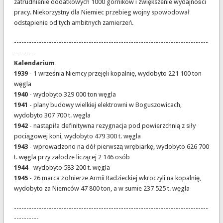
zatrudnienie dodatkowych 1000 górników i zwiększenie wydajności
pracy. Niekorzystny dla Niemiec przebieg wojny spowodował
odstąpienie od tych ambitnych zamierzeń.
------------------------------------------------------------------------------
---------
Kalendarium
1939
- 1 września Niemcy przejęli kopalnię, wydobyto 221 100 ton
węgla
1940
- wydobyto 329 000 ton węgla
1941
- plany budowy wielkiej elektrowni w Boguszowicach,
wydobyto 307 700 t. węgla
1942
- nastąpiła definitywna rezygnacja pod powierzchnią z siły
pociągowej koni, wydobyto 479 300 t. węgla
1943
- wprowadzono na dół pierwszą wrębiarkę, wydobyto 626 700
t. węgla przy załodze liczącej 2 146 osób
1944
- wydobyto 583 200 t. węgla
1945
- 26 marca żołnierze Armii Radzieckiej wkroczyli na kopalnię,
wydobyto za Niemców 47 800 ton, a w sumie 237 525 t. węgla
------------------------------------------------------------------------------
----------