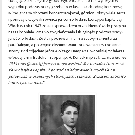
dodając, że zmarłych z głodu, wycieńczenia lub ran wynikłych w
wypadku podczas pracy grzebano w lasku, za chłodnią kominową.
Mimo groźby obozami koncentracyjnymi, górnicy Polscy wiele serca
i pomocy okazywali również jeńcom włoskim, którzy po kapitulacji
Włoch w roku 1943 zostali sprowadzeni przez Niemców do pracy na
naszą kopalnię. Zmarło z wycieńczenia lub zginęło podczas pracy 6
jeńców włoskich. Zostali pochowani na miejscowym cmentarzu
parafialnym, a po wojnie ekshumowani i przewiezieni w rodzinne
strony. Pod zdjęciem jeńca Alojzego Hamperta, wcześniej żołnierza
włoskiej armii Badolio-Truppen, p. H. Konsek napisał: "....
pod koniec
1944 roku (jesienią) jeńcy ci mogli wychodzić z baraków i poruszać
się w obrębie kopalni. Z powodu niedożywienia rzucili się na
połów żab w okolicznych strumykach i stawach. Z czasem zabrakło
żab w tych wodach.
"