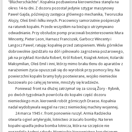
"Blücherschächte". Kopalnia pozbawiona kierownictwa stanęła na
okres 14-tu dni. Z dozoru pozostał jedynie sztygar maszynowy
Paweł Gajda, późniejszy zastępca głównego mechanika, Tworuszka
Alojzy, Oleś Emil i kilku innych. Pracownicy samorzutnie pośpieszyli
na ratunek kopalni. Przede wszystkim na bieżąco utrzymywano
odwadnianie. Przy obsłudze pomp pracowali bezinteresownie Mura
Wincenty, Pieter Leon, Harnasz Franciszek, Garbocz Wincenty i
Langocz Paweł, ratując kopalnię przed zatopieniem. Wielu górników
dobrowolnie zjeżdżało na dół i pilnowało zagrożenia pożarowego,
jak na przykład: Korduła Robert, Król Robert, Książek Antoni, Kolarski
Maksymilian, Oleś Emil i inni, którzy mimo braku tlenu do aparatów z
narażeniem życia opuszczali się do wyrobisk przy pomocy liny. Na
powierzchni kopalni bramy były pootwierane, wojsko niemieckie
buszowało po całej jej terenie, mnożyły się kradzieże.
Ponieważ front na dłużej zatrzymał się za szosą Żory - Rybnik,
po dwóch tygodniach powróciła do kopalni część dozoru
niemieckiego m.in. kierownik robót górniczych Draese. Kopalnia
nadal wydobywała węgiel na rzecz niemieckiej machiny wojennej.
24 marca 1945 r. front ponownie ruszył. Armia Radziecka
otwarła ogień artyleryjski, lotnictwo zrzucało bomby. Na teren
kopalni upadła jedna bomba lotnicza, która na szczęście nie
wyrządziła żadnej szkody. Niemieckie kierownictwo kopalnianym