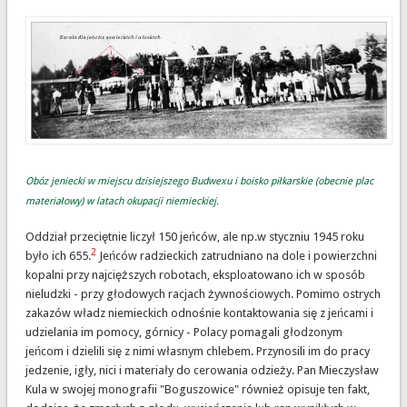
Obóz jeniecki w miejscu dzisiejszego Budwexu i boisko piłkarskie (obecnie plac
materiałowy) w latach okupacji niemieckiej.
Oddział przeciętnie liczył 150 jeńców, ale np.w styczniu 1945 roku
2
było ich 655.
Jeńców radzieckich zatrudniano na dole i powierzchni
kopalni przy najcięższych robotach, eksploatowano ich w sposób
nieludzki - przy głodowych racjach żywnościowych. Pomimo ostrych
zakazów władz niemieckich odnośnie kontaktowania się z jeńcami i
udzielania im pomocy, górnicy - Polacy pomagali głodzonym
jeńcom i dzielili się z nimi własnym chlebem. Przynosili im do pracy
jedzenie, igły, nici i materiały do cerowania odzieży. Pan Mieczysław
Kula w swojej monografii "Boguszowice" również opisuje ten fakt,