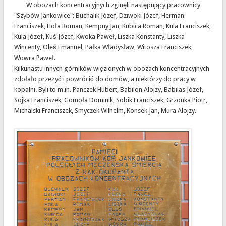
W obozach koncentracyjnych zginęli następujący pracownicy
"Szybów Jankowice": Buchalik Józef, Dziwoki Józef, Herman
Franciszek, Hoła Roman, Kempny Jan, Kubica Roman, Kula Franciszek,
Kula Józef, Kuś Józef, Kwoka Paweł, Liszka Konstanty, Liszka
Wincenty, Oleś Emanuel, Pałka Władysław, Witosza Franciszek,
Wowra Paweł.
Kilkunastu innych górników więzionych w obozach koncentracyjnych
zdołało przeżyć i powrócić do domów, a niektórzy do pracy w
kopalni. Byli to m.in. Panczek Hubert, Babilon Alojzy, Babilas Józef,
Sojka Franciszek, Gomoła Dominik, Sobik Franciszek, Grzonka Piotr,
Michalski Franciszek, Smyczek Wilhelm, Konsek Jan, Mura Alojzy.