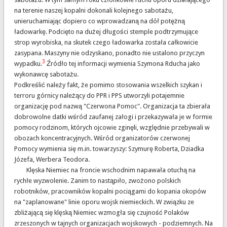
na terenie naszej kopalni dokonali kolejnego sabotażu,
unieruchamiając dopiero co wprowadzaną na dół potężną
ładowarkę. Podcięto na dużej długości stemple podtrzymujące
strop wyrobiska, na skutek czego ładowarka została całkowicie
zasypana. Maszyny nie odzyskano, ponadto nie ustalono przyczyn
3
wypadku.
Źródło tej informacji wymienia Szymona Rducha jako
wykonawcę sabotażu.
Podkreślić należy fakt, że pomimo stosowania wszelkich szykan i
terroru górnicy należący do PPR i PPS utworzyli potajemnie
organizację pod nazwą "Czerwona Pomoc". Organizacja ta zbierała
dobrowolne datki wśród zaufanej załogi i przekazywała je w formie
pomocy rodzinom, których ojcowie zginęli, względnie przebywali w
obozach koncentracyjnych. Wśród organizatorów czerwonej
Pomocy wymienia się m.in. towarzyszy: Szymurę Roberta, Dziadka
Józefa, Werbera Teodora.
Klęska Niemiec na froncie wschodnim napawała otuchą na
rychłe wyzwolenie. Zanim to nastąpiło, zwożono polskich
robotników, pracowników kopalni pociągami do kopania okopów
na "zaplanowane" linie oporu wojsk niemieckich. W związku ze
zbliżającą się klęską Niemiec wzmogła się czujność Polaków
zrzeszonych w tajnych organizacjach wojskowych - podziemnych. Na