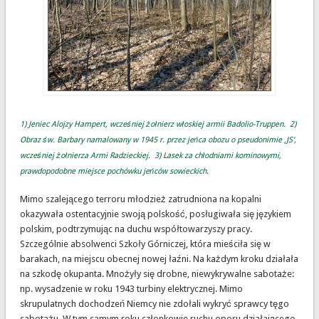
1) Jeniec Alojzy Hampert, wcześniej żołnierz włoskiej armii Badolio-Truppen. 2)
Obraz św. Barbary namalowany w 1945 r. przez jeńca obozu o pseudonimie ,JS',
wcześniej żołnierza Armi Radzieckiej. 3) Lasek za chłodniami kominowymi,
prawdopodobne miejsce pochówku jeńców sowieckich
.
Mimo szalejącego terroru młodzież zatrudniona na kopalni
okazywała ostentacyjnie swoją polskość, posługiwała się językiem
polskim, podtrzymując na duchu współtowarzyszy pracy.
Szczególnie absolwenci Szkoły Górniczej, która mieściła się w
barakach, na miejscu obecnej nowej łaźni. Na każdym kroku działała
na szkodę okupanta. Mnożyły się drobne, niewykrywalne sabotaże:
np. wysadzenie w roku 1943 turbiny elektrycznej. Mimo
skrupulatnych dochodzeń Niemcy nie zdołali wykryć sprawcy tęgo
sabotażu. W tym samym roku członkowie ruchu oporu działającego