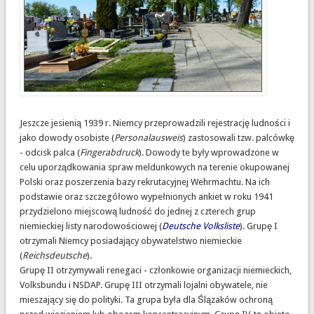
Jeszcze jesienią 1939 r. Niemcy przeprowadzili rejestrację ludności i
jako dowody osobiste (
Personalausweis
) zastosowali tzw. palcówkę
- odcisk palca (
Fingerabdruck
). Dowody te były wprowadzone w
celu uporządkowania spraw meldunkowych na terenie okupowanej
Polski oraz poszerzenia bazy rekrutacyjnej Wehrmachtu. Na ich
podstawie oraz szczegółowo wypełnionych ankiet w roku 1941
przydzielono miejscową ludność do jednej z czterech grup
niemieckiej listy narodowościowej (
Deutsche Volksliste
). Grupę I
otrzymali Niemcy posiadający obywatelstwo niemieckie
(
Reichsdeutsche
).
Grupę II otrzymywali renegaci - członkowie organizacji niemieckich,
Volksbundu i NSDAP. Grupę III otrzymali lojalni obywatele, nie
mieszający się do polityki. Ta grupa była dla Ślązaków ochroną