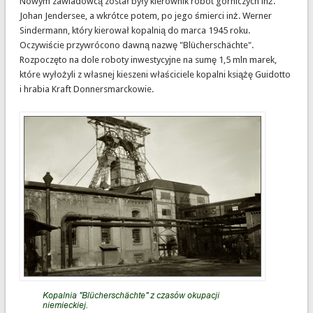
Nowym zawiadowcą został były kierownik robót górniczych inż.
Johan Jendersee, a wkrótce potem, po jego śmierci inż. Werner
Sindermann, który kierował kopalnią do marca 1945 roku.
Oczywiście przywrócono dawną nazwę "Blücherschächte".
Rozpoczęto na dole roboty inwestycyjne na sumę 1,5 mln marek,
które wyłożyli z własnej kieszeni właściciele kopalni książę Guidotto
i hrabia Kraft Donnersmarckowie.