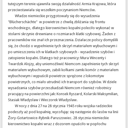
tutejszym terenie ujawniła swoją działalność Armia Krajowa, która
przeciwstawiała się wszelkim poczynaniom Niemców.
Władze niemieckie przygotowały się do wysadzenia
"Blücherschächte" w powietrze z chwilą zbliżania się frontu
wschodniego, dlatego kierownictwo kopalni poleciło wykonać w
stolarni skrzynie drewniane o rozmiarach klatki szybowej. Żaden z
pracowników nie znał ich przeznaczenia. Działacze polscy domyślili
się, że chodzi o wypełnienie tych skrzyń materiałem wybuchowym i
po umieszczeniu ich w klatkach szybowych - wysadzenie szybów i
zatopienie kopalni. Dlatego też pracownicy: Mura Wincenty i
Twardzik Alojzy, aby uniemożliwić Niemcom zapełnienie tych skrzyń
materiałem wybuchowym, zabili kołkami zamki komór z materiałem
wybuchowym i wypuścili powietrze sprężone z lokomotyw
powietrznych, co miało utrudnić ich transport do szybów. W dziele
wysadzania szybów przeszkadzali Niemcom również robotnicy
pracujący na powierzchni jak: Konsek Ryszard, Kolarski Maksymilian,
Stasiak Władysław i Wieczorek Władysław.
W nocy z dnia 27 na 28 stycznia 1945 roku wojska radzieckie
podeszły aż pod kopalnię, wycofując się następnie do lasów na linii
Żory-Gotartowice-Rybnik-Paruszowiec. 28 stycznia niemieckie
kierownictwo kopalni wraz z dozorem opuściło w popłochu