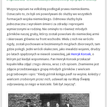
Wszyscy wpisani na volkslistę podlegali prawu niemieckiemu.
Oznaczało to, że byli oni powoływani do służby we wszystkich
formacjach wojska niemieckiego. Odmowa służby była
jednoznaczna z wyrokiem śmierci za zdradę i represjami
wymierzonymi w rodzinę. Nie ominęło to również młodych
górników naszej gruby, którzy zostali powołani do niemieckiej armii
i skierowani głównie na front wschodni. Wielu z nich nie wróciło
nigdy, zostali pochowani w bezimiennych mogiłach zbiorowych, tam
gdzie polegli. Jedni wrócili okaleczeni, jako inwalidzi wojenni, drudzy
po latach spędzonych w niewoli sowieckiej, jak
Henryk Konsek
, o
którym już kiedyś wspomniano. Pan Henryk Konsek przekazał
kopalni kilka zdjęć z tego okresu, wraz z ich opisem. Znamienne jest
zdjęcie przedstawiające grupę młodych górników z wieńcem
pogrzebowym i opis: "
Kiedy górnik kolega padł na wojnie, koledzy z
wieńcem zrobionym przez nich, udawali się na Mszę Świętą
odprawianą za niego w kościele. Taki był zwyczaj
".