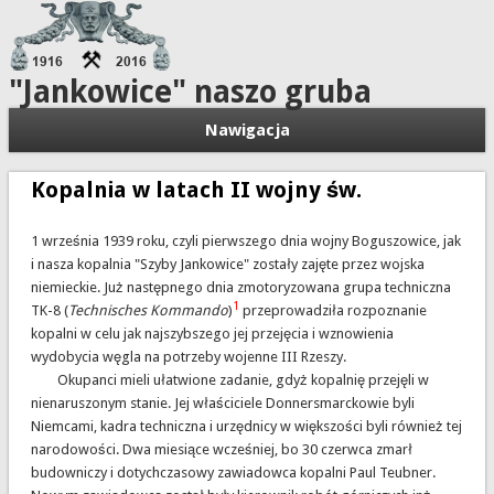
"Jankowice" naszo gruba
Nawigacja
Kopalnia w latach II wojny św.
1 września 1939 roku, czyli pierwszego dnia wojny Boguszowice, jak
i nasza kopalnia "Szyby Jankowice" zostały zajęte przez wojska
niemieckie. Już następnego dnia zmotoryzowana grupa techniczna
1
TK-8 (
Technisches Kommando
)
przeprowadziła rozpoznanie
kopalni w celu jak najszybszego jej przejęcia i wznowienia
wydobycia węgla na potrzeby wojenne III Rzeszy.
Okupanci mieli ułatwione zadanie, gdyż kopalnię przejęli w
nienaruszonym stanie. Jej właściciele Donnersmarckowie byli
Niemcami, kadra techniczna i urzędnicy w większości byli również tej
narodowości. Dwa miesiące wcześniej, bo 30 czerwca zmarł
budowniczy i dotychczasowy zawiadowca kopalni Paul Teubner.