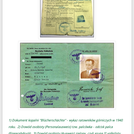
1) Dokument kopalni "Blücherschächte" - wykaz ratowników górniczych w 1940
roku. 2) Dowód osobisty (Personalausweis) tzw. palcówka - odcisk palca
(Fingerabdruck). 3) Dowód osobisty (Ausweis) zielony, czyli grupa II volkslisty
.