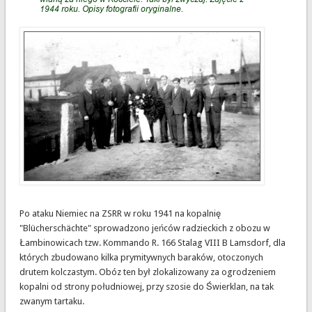
Po ataku Niemiec na ZSRR w roku 1941 na kopalnię
"Blücherschächte" sprowadzono jeńców radzieckich z obozu w
Łambinowicach tzw. Kommando R. 166 Stalag VIII B Lamsdorf, dla
których zbudowano kilka prymitywnych baraków, otoczonych
drutem kolczastym. Obóz ten był zlokalizowany za ogrodzeniem
kopalni od strony południowej, przy szosie do Świerklan, na tak
zwanym tartaku.