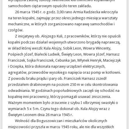
samochodem ciężarowym opuściło teren zakładu.
26 marca 1945 r. o godz. 3,00 rano Armia Radziecka wkroczyła
na teren kopalni, zajmując przez okres jednego miesiąca warsztaty
mechaniczne, w których zorganizowano naprawę samochodów i
czołgów.
Z inicjatywy ob. Alojzego Kuli, z pracowników, którzy nie opuścili
kopalni podczas działań wojennych utworzono brygadę naprawczą,
w skład której weszli: Kula Alojzy, Sobik Leon, Wowra Wincenty,
Pośpiech Józef, Białecki Ludwik, Święty Leon, Wowra Józef, Harnasz
Franciszek, Sojka Franciszek, Cebunka Jan, Młynek Henryk, Maciejczyk
i Ociepka, która dokonała naprawy urządzeń elektrycznych,
agregatów, przewodów wysokiego napięcia oraz pomp w kotłowni.
Z powodu braku prądu i pary ob. Franciszek Harnasz zszedł
przedziałem drabinowym na poziom 250 m w celu skontrolowania
odwadniania. W godzinach popołudniowych zaczęli się schodzić na
kopalnię inni pracownicy, którzy pomagali usuwać zniszczenia.
Ważnym momentem było zrzucenie z szybu I olbrzymiej swastyki o
wymiarach 5 x 5 m. Czynu tego dokonał ob. Kula Alojzy wraz z
Świętym Leonem dnia 26 marca 1945 r.
Wolność dla Boguszowiczan i mieszkańców okolicznych
miejscowości przyszła w marcu 1945 roku, ale nie dla wszystkich