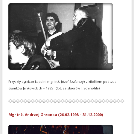
Przyszły dyrektor kopalni mgr inż. Józef Szafarczyk z kilofkiem podczas
Gwarków Jankowickich – 1985 (fot. ze zbiorów J. Schinohla)
Mgr inż. Andrzej Grzonka (26.02.1998 – 31.12.2000)