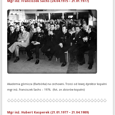
Mgr inż. Franciszek Sachs (24.04.1975 – 21.01.1977)
Akademia górnicza (Barbórka) na cechowni. Trzeci od lewej dyrektor kopalni
mgr inż. Franciszek Sachs – 1976. (fot. ze zbiorów kopalni)
Mgr inż. Hubert Kasperek (21.01.1977 – 21.04.1989)