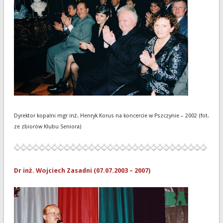
Dyrektor kopalni mgr inż. Henryk Korus na koncercie w Pszczynie – 2002 (fot.
ze zbiorów Klubu Seniora)
Dr inż. Wojciech Zasadni (07.07.2003 – 2007)