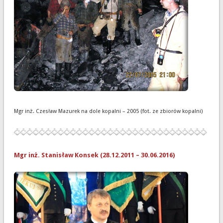
Mgr inż. Czesław Mazurek na dole kopalni – 2005 (fot. ze zbiorów kopalni)
Mgr inż. Stanisław Konsek (28.12.2011 – 30.06.2016)