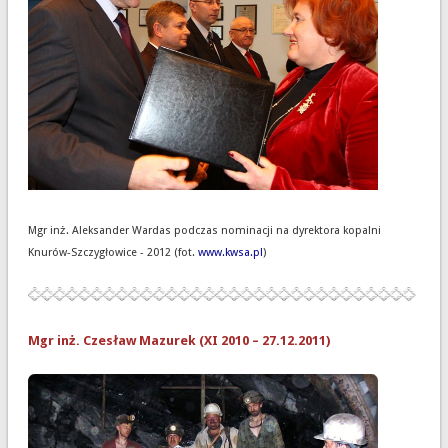
Mgr inż. Aleksander Wardas podczas nominacji na dyrektora kopalni
Knurów-Szczygłowice - 2012 (fot.
www.kwsa.pl
)
Mgr inż. Czesław Mazurek (XI 2010 – 27.12.2011)