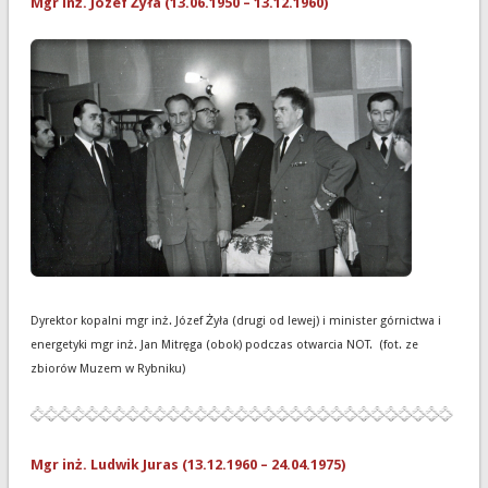
Mgr inż. Józef Żyła (13.06.1950 – 13.12.1960)
Dyrektor kopalni mgr inż. Józef Żyła (drugi od lewej) i minister górnictwa i
energetyki mgr inż. Jan Mitręga (obok) podczas otwarcia NOT. (fot. ze
zbiorów Muzem w Rybniku)
Mgr inż. Ludwik Juras (13.12.1960 – 24.04.1975)