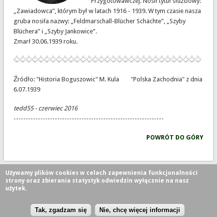
Przygotowawczej. Nosił tytuł służbowy:
„Zawiadowca”, którym był w latach 1916 - 1939. W tym czasie nasza
gruba nosiła nazwy: „Feldmarschall-Blücher Schächte”, „Szyby
Blüchera” i „Szyby Jankowice”.
Zmarł 30.06.1939 roku.
Źródło: "Historia Boguszowic" M. Kula "Polska Zachodnia" z dnia
6.07.1939
tedd55 - czerwiec 2016
--------------------------------------------------------------
POWRÓT DO GÓRY
Używamy plików cookies w celach zapewnienia funkcjonalności
strony oraz zbierania statystyk odwiedzin wyłącznie na nasz
użytek.
Prawa autorskie © 2026,
Tak, zgadzam się
Nie, chcę więcej informacji
Theme Originally Created by
Devsaran