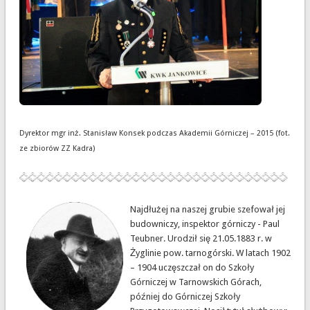
Dyrektor mgr inż. Stanisław Konsek podczas Akademii Górniczej – 2015 (fot.
ze zbiorów ZZ Kadra)
Najdłużej na naszej grubie szefował jej
budowniczy, inspektor górniczy - Paul
Teubner. Urodził się 21.05.1883 r. w
Żyglinie pow. tarnogórski. W latach 1902
– 1904 uczęszczał on do Szkoły
Górniczej w Tarnowskich Górach,
później do Górniczej Szkoły