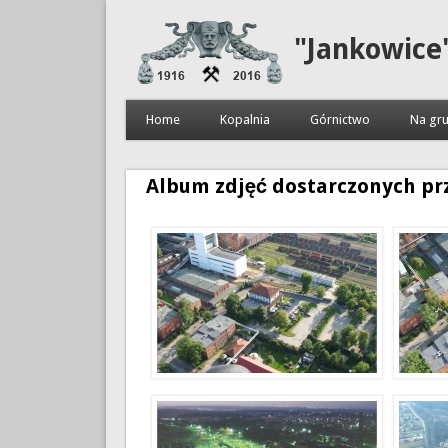
"Jankowice
Home
Kopalnia
Górnictwo
Na gru
Album zdjęć dostarczonych pr