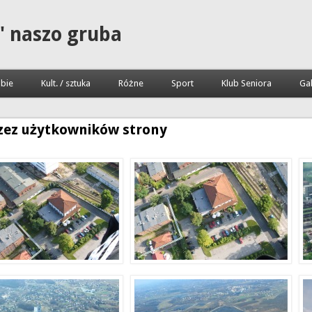
" naszo gruba
bie
Kult. / sztuka
Różne
Sport
Klub Seniora
Gal
zez użytkowników strony