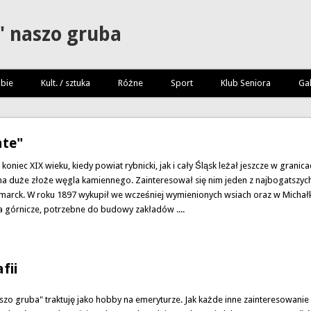
" naszo gruba
bie
Kult. / sztuka
Różne
Sport
Klub Seniora
Gal
hte"
niec XIX wieku, kiedy powiat rybnicki, jak i cały Śląsk leżał jeszcze w grani
na duże złoże węgla kamiennego. Zainteresował się nim jeden z najbogatszych 
marck. W roku 1897 wykupił we wcześniej wymienionych wsiach oraz w Michałk
 górnicze, potrzebne do budowy zakładów ....
e"
fii
szo gruba" traktuję jako hobby na emeryturze. Jak każde inne zainteresowanie