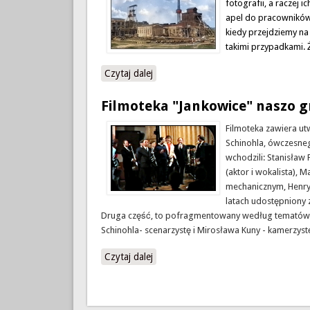
fotografii, a raczej 
apel do pracowników n
kiedy przejdziemy na 
takimi przypadkami. 
Czytaj dalej
wpis 100 lat naszej gruby na fotograf
Filmoteka "Jankowice" naszo 
Filmoteka zawiera ut
Schinohla, ówczesne
wchodzili: Stanisław
(aktor i wokalista),
mechanicznym, Henryk
latach udostępniony 
Druga część, to pofragmentowany według tematów fil
Schinohla- scenarzystę i Mirosława Kuny - kamerzys
Czytaj dalej
wpis Filmoteka "Jankowice" naszo gr
Strony