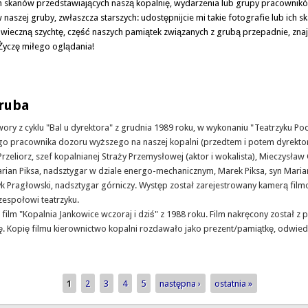
ich skanów przedstawiających naszą kopalnię, wydarzenia lub grupy pracowników 
aszej gruby, zwłaszcza starszych: udostępnijcie mi takie fotografie lub ich sk
wieczną szychtę, część naszych pamiątek związanych z grubą przepadnie, znajdz
Życzę miłego oglądania!
ii
gruba
wory z cyklu "Bal u dyrektora" z grudnia 1989 roku, w wykonaniu "Teatrzyku P
go pracownika dozoru wyższego na naszej kopalni (przedtem i potem dyrektor
 Przeliorz, szef kopalnianej Straży Przemysłowej (aktor i wokalista), Mieczys
 Marian Piksa, nadsztygar w dziale energo-mechanicznym, Marek Piksa, syn Mari
 Pragłowski, nadsztygar górniczy. Występ został zarejestrowany kamerą film
zespołowi teatrzyku.
m "Kopalnia Jankowice wczoraj i dziś" z 1988 roku. Film nakręcony został z p
tę. Kopię filmu kierownictwo kopalni rozdawało jako prezent/pamiątkę, odwi
uba
1
2
3
4
5
następna ›
ostatnia »