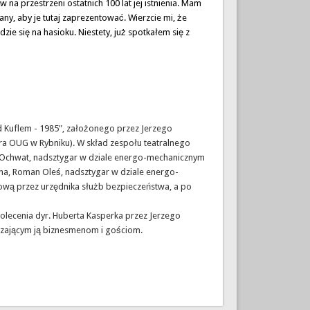
na przestrzeni ostatnich 100 lat jej istnienia. Mam
any, aby je tutaj zaprezentować. Wierzcie mi, że
ie się na hasioku. Niestety, już spotkałem się z
od Kuflem - 1985", założonego przez Jerzego
a OUG w Rybniku). W skład zespołu teatralnego
ław Ochwat, nadsztygar w dziale energo-mechanicznym
ana, Roman Oleś, nadsztygar w dziale energo-
ową przez urzędnika służb bezpieczeństwa, a po
olecenia dyr. Huberta Kasperka przez Jerzego
edzającym ją biznesmenom i gościom.