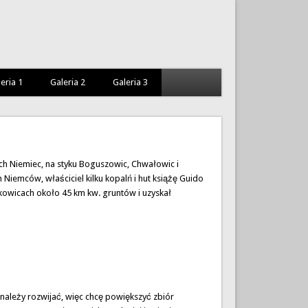
eria 1
Galeria 2
Galeria 3
cach Niemiec, na styku Boguszowic, Chwałowic i
Niemców, właściciel kilku kopalń i hut książę Guido
owicach około 45 km kw. gruntów i uzyskał
 należy rozwijać, więc chcę powiększyć zbiór