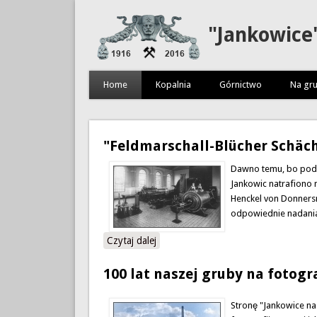
"Jankowice
Home
Kopalnia
Górnictwo
Na gru
"Feldmarschall-Blücher Schäc
Dawno temu, bo pod ko
Jankowic natrafiono 
Henckel von Donners
odpowiednie nadania
Czytaj dalej
wpis "Feldmarschall-Blücher Schächt
100 lat naszej gruby na fotogra
Stronę "Jankowice na